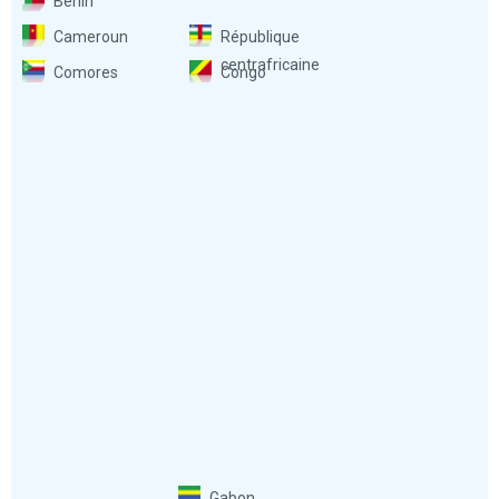
Bénin
Cameroun
République
centrafricaine
Comores
Congo
Gabon