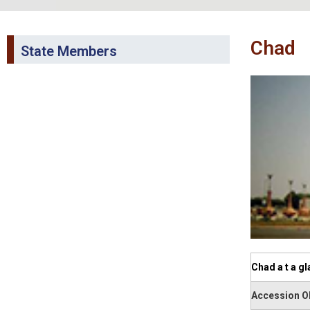
Chad
State Members
Chad a t a gl
Accession 