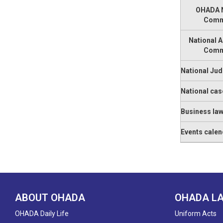
OHADA N
Comm
National 
Comm
National Jud
National cas
Business la
Events calen
ABOUT OHADA
OHADA L
OHADA Daily Life
Uniform Acts