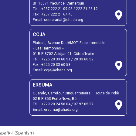
BP 10071 Yaoundé, Cameroun
Tél. :
+237 222 21 09 05
/
222 21 26 12
Fax :
+237 222 21 67 45
Email:
secretariat@ohada.org
CCJA
Plateau, Avenue Dr JAMOT, Face Immeuble
« Les Harmonies »
01 B.P. 8702 Abidjan 01, Côte d’Ivoire
Tél. :
+225 20 33 60 51
/
20 33 60 52
Fax :
+225 20 33 60 53
Email: ccja@ohada.org
ERSUMA
Ouando, Carrefour Cinquantenaire – Route de Pobè
02 B.P. 353 Porto-Novo, Bénin
Tél. :
+229 20 24 58 04
/
97 97 05 37
Email:
ersuma@ohada.org
spañol
(
Spanish
)