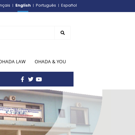
English
nçais
Português
Español
OHADA LAW
OHADA & YOU