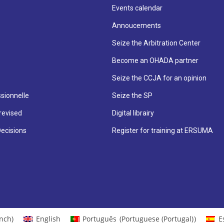
Events calendar
Annoucements
Seize the Arbitration Center
Become an OHADA partner
Seize the CCJA for an opinion
sionnelle
Seize the SP
revised
Digital librairy
Decisions
Register for training at ERSUMA
nch
)
English
Português
(
Portuguese (Portugal)
)
E