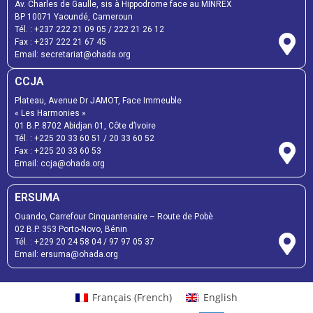
Av. Charles de Gaulle, sis à Hippodrome face au MINREX
BP 10071 Yaoundé, Cameroun
Tél. :
+237 222 21 09 05
/
222 21 26 12
Fax :
+237 222 21 67 45
Email:
secretariat@ohada.org
CCJA
Plateau, Avenue Dr JAMOT, Face Immeuble
« Les Harmonies »
01 B.P. 8702 Abidjan 01, Côte d’Ivoire
Tél. :
+225 20 33 60 51
/
20 33 60 52
Fax :
+225 20 33 60 53
Email: ccja@ohada.org
ERSUMA
Ouando, Carrefour Cinquantenaire – Route de Pobè
02 B.P. 353 Porto-Novo, Bénin
Tél. :
+229 20 24 58 04
/
97 97 05 37
Email:
ersuma@ohada.org
Français
(
French
)
English