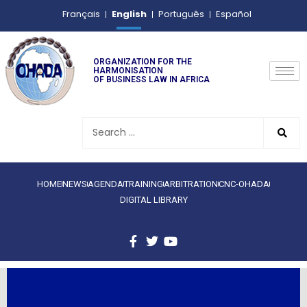
English
Français
Português
Español
ORGANIZATION FOR THE
HARMONISATION
OF BUSINESS LAW IN AFRICA
HOME
NEWS
AGENDA
TRAINING
ARBITRATION
CNC-OHADA
DIGITAL LIBRARY