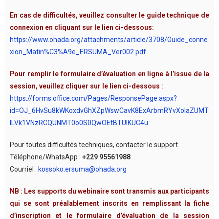
En cas de difficultés, veuillez consulter le guide technique de
connexion en cliquant sur le lien ci-dessous:
https://www.ohada.org/attachments/article/3708/Guide_conne
xion_Matin%C3%A9e_ERSUMA_Ver002.pdf
Pour remplir le formulaire d’évaluation en ligne à l’issue de la
session, veuillez cliquer sur le lien ci-dessous :
https://forms.office.com/Pages/ResponsePage.aspx?
id=OJ_6HvSu8kWKoxdvGhXZpWswCavK8ExArbmRYvXoIaZUMT
lLVk1VNzRCQUNMT0o0S0QwOEtBTUlKUC4u
Pour toutes difficultés techniques, contacter le support
Téléphone/WhatsApp :
+229 95561988
Courriel :
kossoko.ersuma@ohada.org
NB : Les supports du webinaire sont transmis aux participants
qui se sont préalablement inscrits en remplissant la fiche
d’inscription et le formulaire d’évaluation de la session