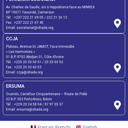
Av. Charles de Gaulle, sis à Hippodrome face au MINREX
BP 10071 Yaoundé, Cameroun
Tél. :
+237 222 21 09 05
/
222 21 26 12
Fax :
+237 222 21 67 45
Email:
secretariat@ohada.org
CCJA
Plateau, Avenue Dr JAMOT, Face Immeuble
« Les Harmonies »
01 B.P. 8702 Abidjan 01, Côte d’Ivoire
Tél. :
+225 20 33 60 51
/
20 33 60 52
Fax :
+225 20 33 60 53
Email: ccja@ohada.org
ERSUMA
Ouando, Carrefour Cinquantenaire – Route de Pobè
02 B.P. 353 Porto-Novo, Bénin
Tél. :
+229 20 24 58 04
/
97 97 05 37
Email:
ersuma@ohada.org
Français
(
French
)
English