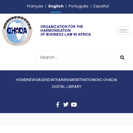
English
Français
Português
Español
ORGANIZATION FOR THE
HARMONISATION
OF BUSINESS LAW IN AFRICA
HOME
NEWS
AGENDA
TRAINING
ARBITRATION
CNC-OHADA
DIGITAL LIBRARY