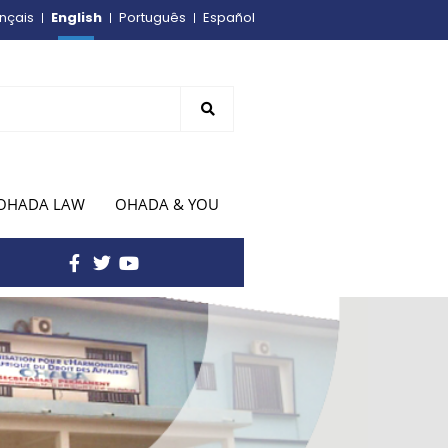
English
nçais
Português
Español
OHADA LAW
OHADA & YOU