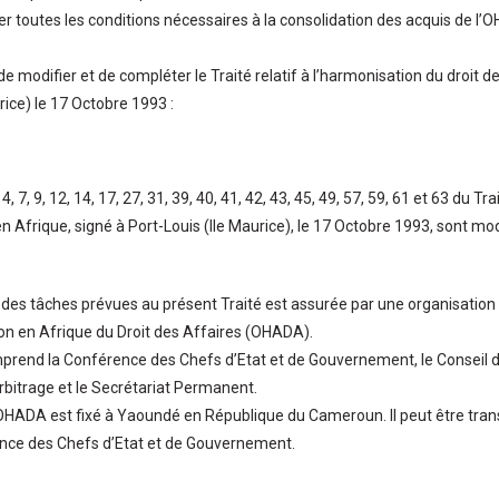
er toutes les conditions nécessaires à la consolidation des acquis de l’O
 modifier et de compléter le Traité relatif à l’harmonisation du droit de
rice) le 17 Octobre 1993 :
 4, 7, 9, 12, 14, 17, 27, 31, 39, 40, 41, 42, 43, 45, 49, 57, 59, 61 et 63 du Tr
n Afrique, signé à Port-Louis (Ile Maurice), le 17 Octobre 1993, sont modif
n des tâches prévues au présent Traité est assurée par une organisat
on en Afrique du Droit des Affaires (OHADA).
rend la Conférence des Chefs d’Etat et de Gouvernement, le Conseil 
Arbitrage et le Secrétariat Permanent.
’OHADA est fixé à Yaoundé en République du Cameroun. Il peut être trans
ence des Chefs d’Etat et de Gouvernement.