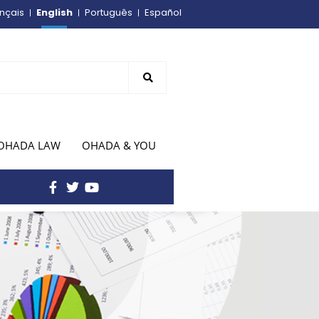
English
nçais
Português
Español
OHADA LAW
OHADA & YOU