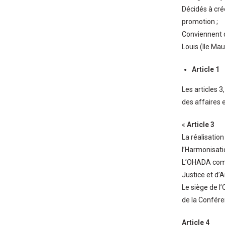
Décidés à cré
promotion ;
Conviennent de
Louis (Ile Mau
Article 1
Les articles 3,
des affaires e
«
Article 3
La réalisatio
l’Harmonisati
L’OHADA comp
Justice et d’
Le siège de l
de la Confér
Article 4