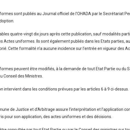
formes sont publiés au Journal officiel de l’OHADA par le Secrétariat P
doption.
cables quatre-vingt dix jours après cette publication, sauf modalités part
s Actes uniformes. Ils sont également publiés dans les Etats parties, au 
ié. Cette formalité n’a aucune incidence sur l’entrée en vigueur des A
formes peuvent être modifiés, à la demande de tout Etat Partie ou du 
du Conseil des Ministres.
n intervient dans les conditions prévues par les articles 6 à 9 ci-dessus.
ne de Justice et d’Arbitrage assure l’interprétation et l’application c
is pour son application, des actes uniformes et des décisions.
être consultée par tout Etat Partie ou par le Conseil des ministres sur 