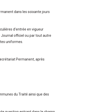
ermanent dans les soixante jours
iculières d’entrée en vigueur
Journal officiel ou par tout autre
ctes uniformes.
Secrétariat Permanent, après
ommunes du Traité ainsi que des
toute question entrant dans le champ