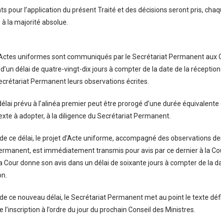
s pour l’application du présent Traité et des décisions seront pris, chaq
 à la majorité absolue.
d’Actes uniformes sont communiqués par le Secrétariat Permanent aux 
 d’un délai de quatre-vingt-dix jours à compter de la date de la récepti
ecrétariat Permanent leurs observations écrites.
 délai prévu à l’alinéa premier peut être prorogé d’une durée équivalente
texte à adopter, à la diligence du Secrétariat Permanent.
n de ce délai, le projet d’Acte uniforme, accompagné des observations des
ermanent, est immédiatement transmis pour avis par ce dernier à la 
La Cour donne son avis dans un délai de soixante jours à compter de la 
on.
 de ce nouveau délai, le Secrétariat Permanent met au point le texte défi
e l’inscription à l’ordre du jour du prochain Conseil des Ministres.