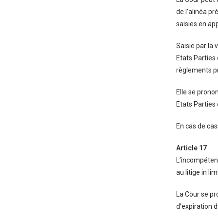
de l’alinéa pr
saisies en app
Saisie par la 
Etats Parties
règlements pr
Elle se prono
Etats Parties
En cas de cass
Article 17
L’incompétenc
au litige in limi
La Cour se pr
d’expiration 