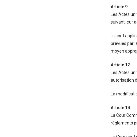
Article 9
Les Actes uni
suivant leur a
Ils sont appli
prévues par le
moyen appropr
Article 12
Les Actes uni
autorisation 
La modificatio
Article 14
La Cour Commu
règlements pr
La Cour peut 