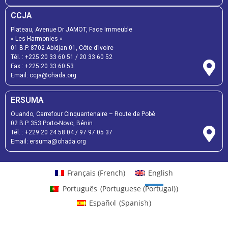
CCJA
Plateau, Avenue Dr JAMOT, Face Immeuble
« Les Harmonies »
01 B.P. 8702 Abidjan 01, Côte d’Ivoire
Tél. :
+225 20 33 60 51
/
20 33 60 52
Fax :
+225 20 33 60 53
Email: ccja@ohada.org
ERSUMA
Ouando, Carrefour Cinquantenaire – Route de Pobè
02 B.P. 353 Porto-Novo, Bénin
Tél. :
+229 20 24 58 04
/
97 97 05 37
Email:
ersuma@ohada.org
Français
(
French
)
English
Português
(
Portuguese (Portugal)
)
Español
(
Spanish
)