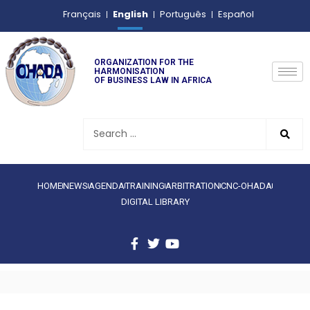
English
Français
Português
Español
ORGANIZATION FOR THE
HARMONISATION
OF BUSINESS LAW IN AFRICA
HOME
NEWS
AGENDA
TRAINING
ARBITRATION
CNC-OHADA
DIGITAL LIBRARY