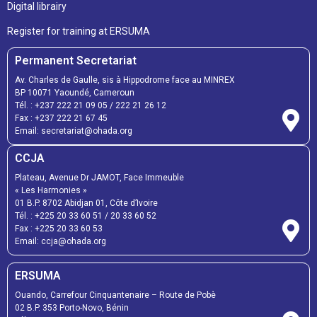
Digital librairy
Register for training at ERSUMA
Permanent Secretariat
Av. Charles de Gaulle, sis à Hippodrome face au MINREX
BP 10071 Yaoundé, Cameroun
Tél. :
+237 222 21 09 05
/
222 21 26 12
Fax :
+237 222 21 67 45
Email:
secretariat@ohada.org
CCJA
Plateau, Avenue Dr JAMOT, Face Immeuble
« Les Harmonies »
01 B.P. 8702 Abidjan 01, Côte d’Ivoire
Tél. :
+225 20 33 60 51
/
20 33 60 52
Fax :
+225 20 33 60 53
Email: ccja@ohada.org
ERSUMA
Ouando, Carrefour Cinquantenaire – Route de Pobè
02 B.P. 353 Porto-Novo, Bénin