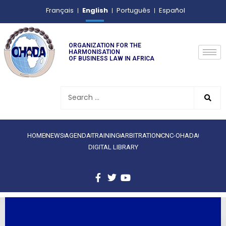
English
Français
Português
Español
ORGANIZATION FOR THE
HARMONISATION
OF BUSINESS LAW IN AFRICA
HOME
NEWS
AGENDA
TRAINING
ARBITRATION
CNC-OHADA
DIGITAL LIBRARY