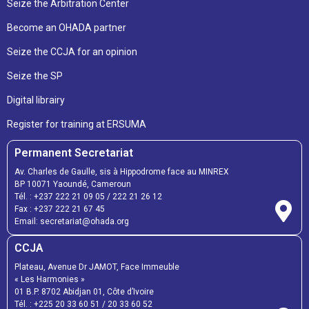
Seize the Arbitration Center
Become an OHADA partner
Seize the CCJA for an opinion
Seize the SP
Digital librairy
Register for training at ERSUMA
Permanent Secretariat
Av. Charles de Gaulle, sis à Hippodrome face au MINREX
BP 10071 Yaoundé, Cameroun
Tél. :
+237 222 21 09 05
/
222 21 26 12
Fax :
+237 222 21 67 45
Email:
secretariat@ohada.org
CCJA
Plateau, Avenue Dr JAMOT, Face Immeuble
« Les Harmonies »
01 B.P. 8702 Abidjan 01, Côte d’Ivoire
Tél. :
+225 20 33 60 51
/
20 33 60 52