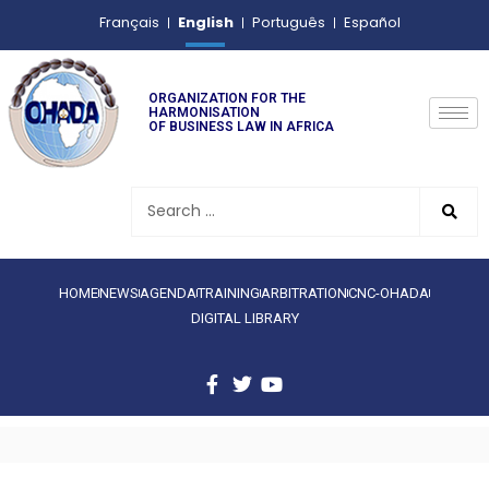
English
Français
Português
Español
ORGANIZATION FOR THE
HARMONISATION
OF BUSINESS LAW IN AFRICA
HOME
NEWS
AGENDA
TRAINING
ARBITRATION
CNC-OHADA
DIGITAL LIBRARY