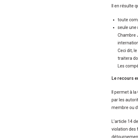
Il en résulte q
toute comp
seule une 
Chambre Ju
internatio
Ceci dit, 
traitera d
Les compé
Le recours e
Il permet à l
par les autor
membre ou d’u
L’article 14 
violation des 
détournement