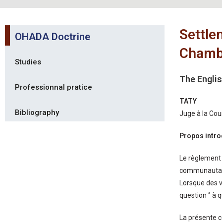
Settle
OHADA Doctrine
Chambe
Studies
The Englis
Professionnal pratice
TATY
Bibliography
Juge à la Cou
Propos intro
Le règlement 
communautai
Lorsque des v
question ‘’ à 
La présente c