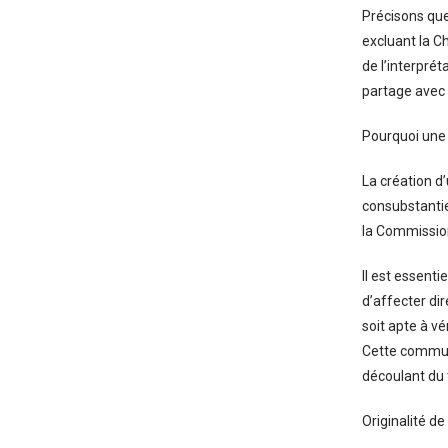
Précisons que
excluant la C
de l’interpré
partage avec l
Pourquoi une 
La création d
consubstantie
la Commission
Il est essent
d’affecter dir
soit apte à vé
Cette communa
découlant du
Originalité d