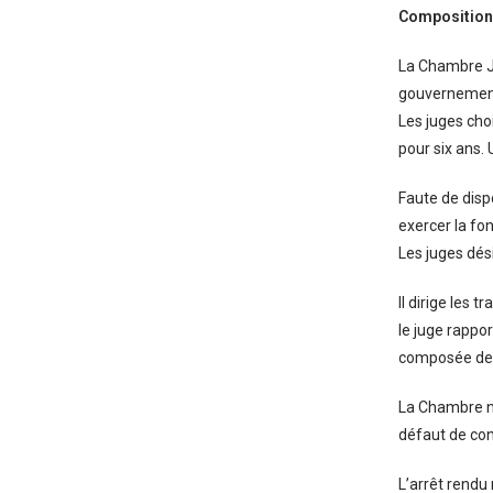
Composition 
La Chambre Ju
gouvernemen
Les juges cho
pour six ans. 
Faute de disp
exercer la fo
Les juges dés
Il dirige les 
le juge rappo
composée de t
La Chambre ne
défaut de con
L’arrêt rendu 