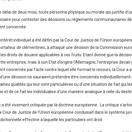
délai de deux mois, toute personne physique ou morale qui justifie d’un i
iaire pour contester des décisions ou règlements communautaires dès 
ent concernée.
l’intérêt individuel a été défini par la Cour de Justice de l’Union europée
ortateur de clémentines, a attaqué une décision de la Commission eu
 les droits de douane applicables à ces fruits. Etant donné que la décisi
te entreprise, mais à son Etat d’origine l’Allemagne, l’entreprise devait 
nt concernée par l’acte contre lequel elle formait le recours, la Cour a 
 d’une décision ne sauraient prétendre être concernés individuellement qu
aines qualités qui leur sont particulières ou d’une situation de fait qui l
 et de ce fait les individualise d’une manière analogue à celle du destin
 a été vivement critiquée par la doctrine européenne . La critique s’artic
a Cour de Justice de l’Union européenne conduisait dans le système juri
idictionnelle effective à laquelle les particuliers ont droit.