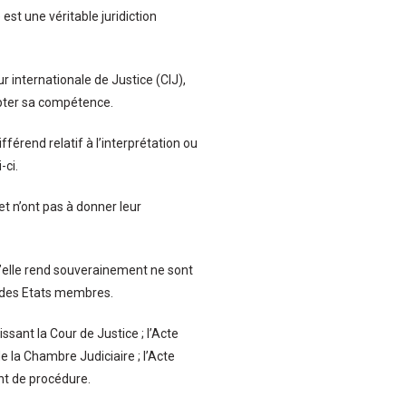
est une véritable juridiction
ur internationale de Justice (CIJ),
epter sa compétence.
rend relatif à l’interprétation ou
-ci.
et n’ont pas à donner leur
elle rend souverainement ne sont
i des Etats membres.
issant la Cour de Justice ; l’Acte
la Chambre Judiciaire ; l’Acte
t de procédure.