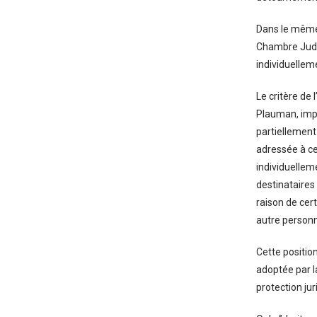
Dans le même 
Chambre Judic
individuellem
Le critère de 
Plauman, imp
partiellement
adressée à cet
individuelleme
destinataires
raison de cert
autre personne
Cette position
adoptée par l
protection jur