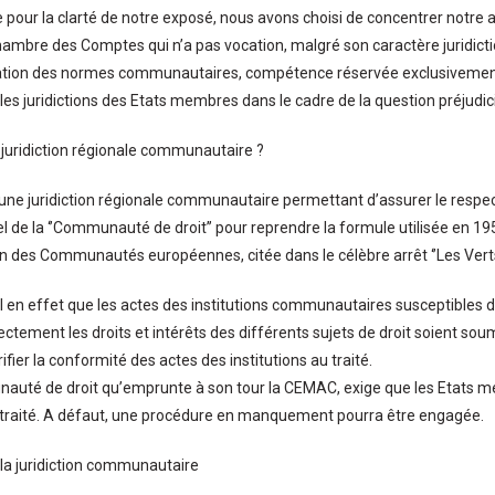
 pour la clarté de notre exposé, nous avons choisi de concentrer notre 
hambre des Comptes qui n’a pas vocation, malgré son caractère juridict
tation des normes communautaires, compétence réservée exclusivement à
es juridictions des Etats membres dans le cadre de la question préjudicie
juridiction régionale communautaire ?
’une juridiction régionale communautaire permettant d’assurer le respect
l de la ‘’Communauté de droit’’ pour reprendre la formule utilisée en 195
 des Communautés européennes, citée dans le célèbre arrêt ‘’Les Verts’’
iel en effet que les actes des institutions communautaires susceptibles d
ectement les droits et intérêts des différents sujets de droit soient soum
rifier la conformité des actes des institutions au traité.
uté de droit qu’emprunte à son tour la CEMAC, exige que les Etats me
 traité. A défaut, une procédure en manquement pourra être engagée.
e la juridiction communautaire