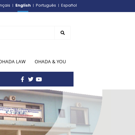
English
nçais
Português
Español
OHADA LAW
OHADA & YOU