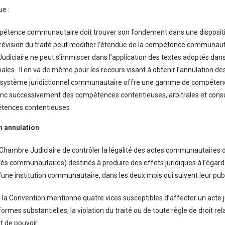
ue :
étence communautaire doit trouver son fondement dans une disposition
révision du traité peut modifier l’étendue de la compétence communautai
diciaire ne peut s’immiscer dans l’application des textes adoptés dans
nales . Il en va de même pour les recours visant à obtenir l’annulation d
le système juridictionnel communautaire offre une gamme de compétenc
onc successivement des compétences contentieuses, arbitrales et consu
tences contentieuses
n annulation
a Chambre Judiciaire de contrôler la légalité des actes communautaires d
ités communautaires) destinés à produire des effets juridiques à l’égard 
ne institution communautaire, dans les deux mois qui suivent leur publi
de la Convention mentionne quatre vices susceptibles d’affecter un acte j
formes substantielles, la violation du traité ou de toute règle de droit rela
 de pouvoir.