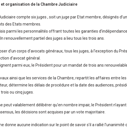
et organisation de la Chambre Judiciaire
diciaire compte six juges , soit un juge par Etat membre, désignés d’
ts des Etats membres.
isis parmi les personnalités offrant toutes les garanties d’indépend
Un renouvellement partiel des juges a lieu tous les trois ans.
oser d’un corps d’avocats généraux, tous les juges, à l’exception du Pré
nction d’avocat général.
ignent parmi eux, le Président pour un mandat de trois ans renouvelable
travaux ainsi que les services de la Chambre, repartit les affaires entre l
rteur, détermine les délais de procédure et la date des audiences, prés
rois ou cinq juges.
 peut valablement délibérer qu’en nombre impair, le Président n’ayant
sensus, les décisions sont acquises par un vote majoritaire.
ne donne aucune indication sur le point de savoir s’il a rallié l’unanimité