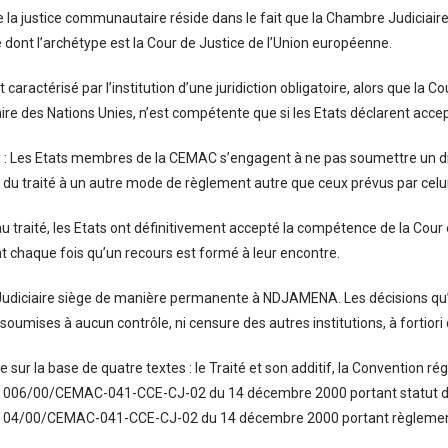
de la justice communautaire réside dans le fait que la Chambre Judiciaire 
dont l’archétype est la Cour de Justice de l’Union européenne.
caractérisé par l’institution d’une juridiction obligatoire, alors que la Co
aire des Nations Unies, n’est compétente que si les Etats déclarent acc
 Les Etats membres de la CEMAC s’engagent à ne pas soumettre un diffé
on du traité à un autre mode de règlement autre que ceux prévus par celui
u traité, les Etats ont définitivement accepté la compétence de la Cour 
chaque fois qu’un recours est formé à leur encontre.
udiciaire siège de manière permanente à NDJAMENA. Les décisions qu’
oumises à aucun contrôle, ni censure des autres institutions, à fortior
e sur la base de quatre textes : le Traité et son additif, la Convention rég
° 006/00/CEMAC-041-CCE-CJ-02 du 14 décembre 2000 portant statut de 
n° 04/00/CEMAC-041-CCE-CJ-02 du 14 décembre 2000 portant règlemen