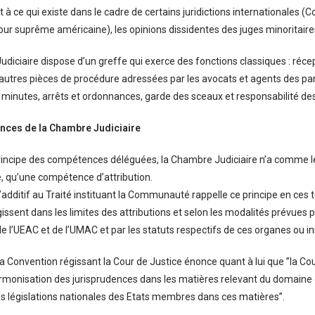
à ce qui existe dans le cadre de certains juridictions internationales (C
our suprême américaine), les opinions dissidentes des juges minoritair
diciaire dispose d’un greffe qui exerce des fonctions classiques : réce
utres pièces de procédure adressées par les avocats et agents des par
minutes, arrêts et ordonnances, garde des sceaux et responsabilité des
ces de la Chambre Judiciaire
rincipe des compétences déléguées, la Chambre Judiciaire n’a comme les
qu’une compétence d’attribution.
 l’additif au Traité instituant la Communauté rappelle ce principe en ces t
gissent dans les limites des attributions et selon les modalités prévues pa
 l’UEAC et de l’UMAC et par les statuts respectifs de ces organes ou inst
 la Convention régissant la Cour de Justice énonce quant à lui que ’’la Co
armonisation des jurisprudences dans les matières relevant du domaine d
des législations nationales des Etats membres dans ces matières’’.