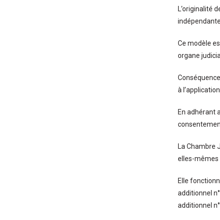
L’originalité 
indépendante 
Ce modèle est 
organe judici
Conséquence :
à l’applicati
En adhérant a
consentement 
La Chambre J
elles-mêmes s
Elle fonctionn
additionnel n
additionnel 