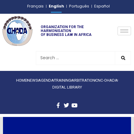
English
Français
Português
Español
ORGANIZATION FOR THE
HARMONISATION
OF BUSINESS LAW IN AFRICA
HOME
NEWS
AGENDA
TRAINING
ARBITRATION
CNC-OHADA
DIGITAL LIBRARY