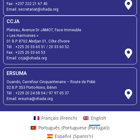
Fax :
+237 222 21 67 45
Email:
secretariat@ohada.org
CCJA
Plateau, Avenue Dr JAMOT, Face Immeuble
« Les Harmonies »
01 B.P. 8702 Abidjan 01, Côte d’Ivoire
Tél. :
+225 20 33 60 51
/
20 33 60 52
Fax :
+225 20 33 60 53
Email: ccja@ohada.org
ERSUMA
Ouando, Carrefour Cinquantenaire – Route de Pobè
02 B.P. 353 Porto-Novo, Bénin
Tél. :
+229 20 24 58 04
/
97 97 05 37
Email:
ersuma@ohada.org
Français
(
French
)
English
Português
(
Portuguese (Portugal)
)
Español
(
Spanish
)