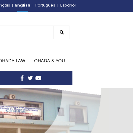
English
nçais
Português
Español
OHADA LAW
OHADA & YOU