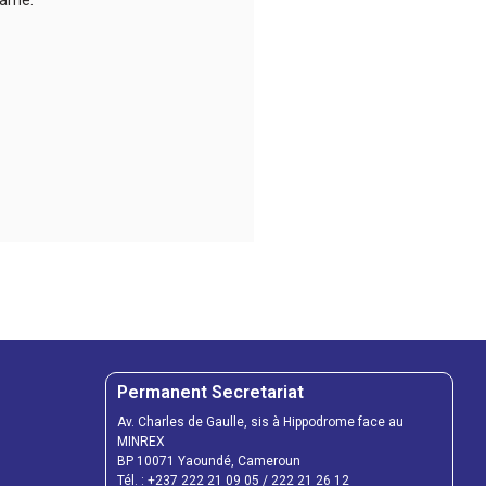
 âme.
Permanent Secretariat
Av. Charles de Gaulle, sis à Hippodrome face au
MINREX
BP 10071 Yaoundé, Cameroun
Tél. :
+237 222 21 09 05
/
222 21 26 12