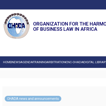
ORGANIZATION FOR THE HARM
OF BUSINESS LAW IN AFRICA
HOME
NEWS
AGENDA
TRAINING
ARBITRATION
CNC-OHADA
DIGITAL LIBRAR
OHADA news and announcements