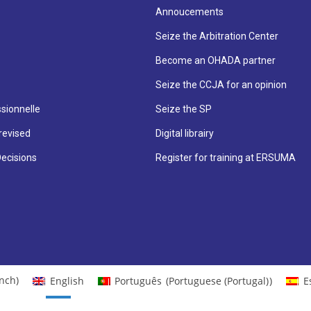
Annoucements
Seize the Arbitration Center
Become an OHADA partner
Seize the CCJA for an opinion
sionnelle
Seize the SP
revised
Digital librairy
Decisions
Register for training at ERSUMA
nch
)
English
Português
(
Portuguese (Portugal)
)
E