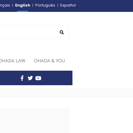
English
nçais
Português
Español
OHADA LAW
OHADA & YOU