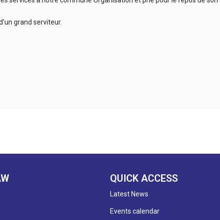
bles services à notre commune Organisation et prie pour le repos de son
d’un grand serviteur.
AW
QUICK ACCESS
Latest News
Events calendar