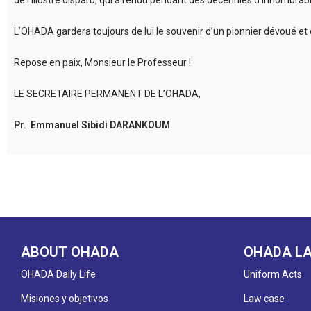
de l’illustre disparu, qui a rendu pendant des décennies d’innombra
L’OHADA gardera toujours de lui le souvenir d’un pionnier dévoué et 
Repose en paix, Monsieur le Professeur !
LE SECRETAIRE PERMANENT DE L’OHADA,
Pr. Emmanuel Sibidi DARANKOUM
ABOUT OHADA
OHADA L
OHADA Daily Life
Uniform Acts
Misiones y objetivos
Law case