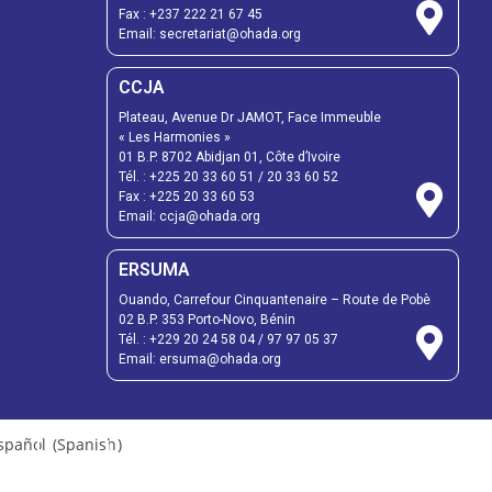
Fax :
+237 222 21 67 45
Email:
secretariat@ohada.org
CCJA
Plateau, Avenue Dr JAMOT, Face Immeuble
« Les Harmonies »
01 B.P. 8702 Abidjan 01, Côte d’Ivoire
Tél. :
+225 20 33 60 51
/
20 33 60 52
Fax :
+225 20 33 60 53
Email: ccja@ohada.org
ERSUMA
Ouando, Carrefour Cinquantenaire – Route de Pobè
02 B.P. 353 Porto-Novo, Bénin
Tél. :
+229 20 24 58 04
/
97 97 05 37
Email:
ersuma@ohada.org
spañol
(
Spanish
)