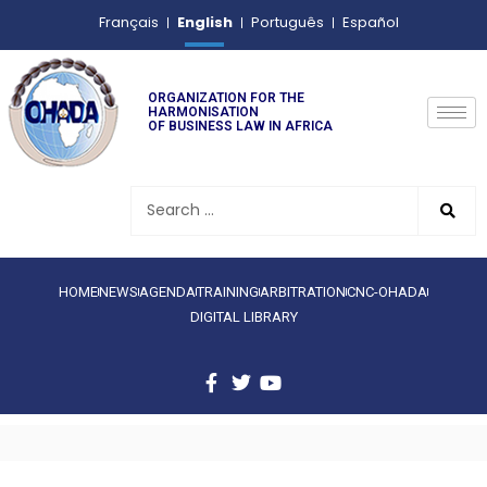
English
Français
Português
Español
ORGANIZATION FOR THE
HARMONISATION
OF BUSINESS LAW IN AFRICA
HOME
NEWS
AGENDA
TRAINING
ARBITRATION
CNC-OHADA
DIGITAL LIBRARY