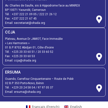
Av. Charles de Gaulle, sis à Hippodrome face au MINREX
BP 10071 Yaoundé, Cameroun
Tél. :
+237 222 21 09 05
/
222 21 26 12
Fax :
+237 222 21 67 45
Email:
secretariat@ohada.org
CCJA
Plateau, Avenue Dr JAMOT, Face Immeuble
« Les Harmonies »
01 B.P. 8702 Abidjan 01, Côte d’Ivoire
Tél. :
+225 20 33 60 51
/
20 33 60 52
Fax :
+225 20 33 60 53
Email: ccja@ohada.org
ERSUMA
Ouando, Carrefour Cinquantenaire – Route de Pobè
02 B.P. 353 Porto-Novo, Bénin
Tél. :
+229 20 24 58 04
/
97 97 05 37
Email:
ersuma@ohada.org
Français
(
French
)
English