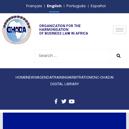
English
Français
Português
Español
ORGANIZATION FOR THE
HARMONISATION
OF BUSINESS LAW IN AFRICA
HOME
NEWS
AGENDA
TRAINING
ARBITRATION
CNC-OHADA
DIGITAL LIBRARY