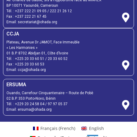
BP 10071 Yaoundé, Cameroun
Tél. :
+237 222 21 09 05
/
222 21 26 12
Fax :
+237 222 21 67 45
Email:
secretariat@ohada.org
CCJA
Plateau, Avenue Dr JAMOT, Face Immeuble
« Les Harmonies »
01 B.P. 8702 Abidjan 01, Côte d’Ivoire
Tél. :
+225 20 33 60 51
/
20 33 60 52
Fax :
+225 20 33 60 53
Email: ccja@ohada.org
ERSUMA
Ouando, Carrefour Cinquantenaire – Route de Pobè
02 B.P. 353 Porto-Novo, Bénin
Tél. :
+229 20 24 58 04
/
97 97 05 37
Email:
ersuma@ohada.org
Français
(
French
)
English