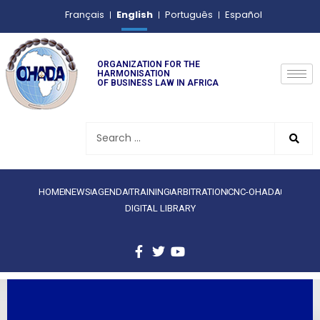
English
Français
Português
Español
ORGANIZATION FOR THE
HARMONISATION
OF BUSINESS LAW IN AFRICA
HOME
NEWS
AGENDA
TRAINING
ARBITRATION
CNC-OHADA
DIGITAL LIBRARY