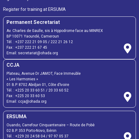
Register for training at ERSUMA
Permanent Secretariat
Av. Charles de Gaulle, sis à Hippodrome face au MINREX
BP 10071 Yaoundé, Cameroun
Tél. :
+237 222 21 09 05
/
222 21 26 12
Fax :
+237 222 21 67 45
Email:
secretariat@ohada.org
CCJA
Plateau, Avenue Dr JAMOT, Face Immeuble
« Les Harmonies »
01 B.P. 8702 Abidjan 01, Côte d’Ivoire
Tél. :
+225 20 33 60 51
/
20 33 60 52
Fax :
+225 20 33 60 53
Email: ccja@ohada.org
ERSUMA
Ouando, Carrefour Cinquantenaire – Route de Pobè
02 B.P. 353 Porto-Novo, Bénin
Tél. :
+229 20 24 58 04
/
97 97 05 37