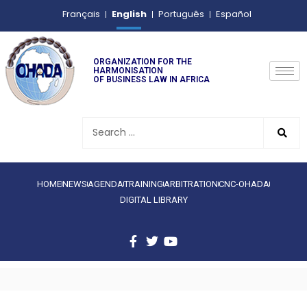
English
Français
Português
Español
ORGANIZATION FOR THE
HARMONISATION
OF BUSINESS LAW IN AFRICA
HOME
NEWS
AGENDA
TRAINING
ARBITRATION
CNC-OHADA
DIGITAL LIBRARY