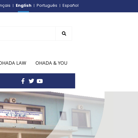
English
nçais
Português
Español
OHADA LAW
OHADA & YOU