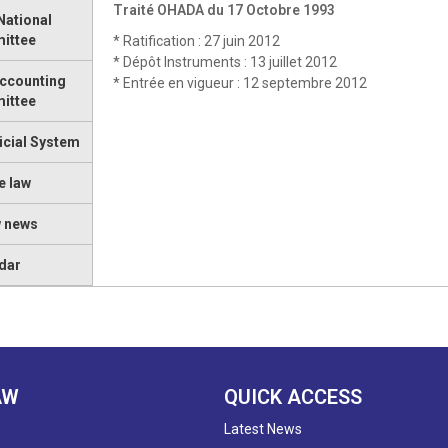
Traité OHADA du 17 Octobre 1993
ational
ittee
* Ratification : 27 juin 2012
* Dépôt Instruments : 13 juillet 2012
Accounting
* Entrée en vigueur : 12 septembre 2012
ittee
icial System
e law
w news
dar
AW
QUICK ACCESS
Latest News