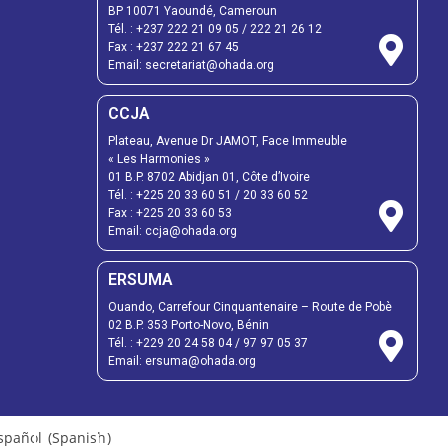
BP 10071 Yaoundé, Cameroun
Tél. :
+237 222 21 09 05
/
222 21 26 12
Fax :
+237 222 21 67 45
Email:
secretariat@ohada.org
CCJA
Plateau, Avenue Dr JAMOT, Face Immeuble
« Les Harmonies »
01 B.P. 8702 Abidjan 01, Côte d’Ivoire
Tél. :
+225 20 33 60 51
/
20 33 60 52
Fax :
+225 20 33 60 53
Email: ccja@ohada.org
ERSUMA
Ouando, Carrefour Cinquantenaire – Route de Pobè
02 B.P. 353 Porto-Novo, Bénin
Tél. :
+229 20 24 58 04
/
97 97 05 37
Email:
ersuma@ohada.org
spañol
(
Spanish
)