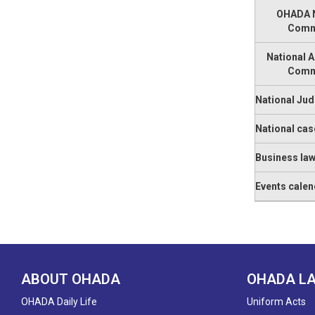
OHADA N
Comm
National 
Comm
National Jud
National cas
Business la
Events calen
ABOUT OHADA
OHADA L
OHADA Daily Life
Uniform Acts