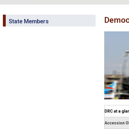
Democr
State Members
DRC at a glan
Accession 