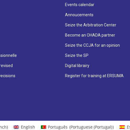
Events calendar
Annoucements
Seize the Arbitration Center
Become an OHADA partner
Seize the CCJA for an opinion
sionnelle
Seize the SP
revised
Digital librairy
Decisions
Register for training at ERSUMA
nch
)
English
Português
(
Portuguese (Portugal)
)
E