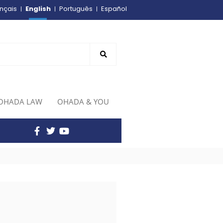
English
nçais
Português
Español
OHADA LAW
OHADA & YOU