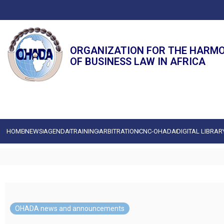
ORGANIZATION FOR THE HARM
OF BUSINESS LAW IN AFRICA
HOME
NEWS
AGENDA
TRAINING
ARBITRATION
CNC-OHADA
DIGITAL LIBRAR
OHADA news and announcements