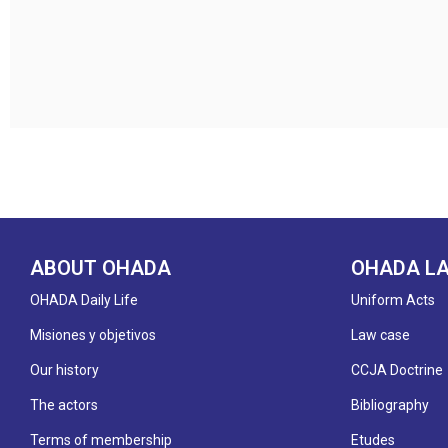
ABOUT OHADA
OHADA L
OHADA Daily Life
Uniform Acts
Misiones y objetivos
Law case
Our history
CCJA Doctrine
The actors
Bibliography
Terms of membership
Etudes