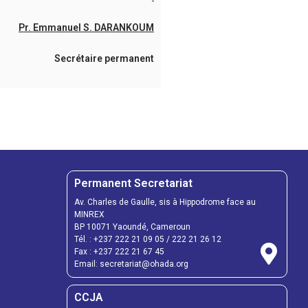
Pr. Emmanuel S. DARANKOUM
Secrétaire permanent
Permanent Secretariat
Av. Charles de Gaulle, sis à Hippodrome face au
MINREX
BP 10071 Yaoundé, Cameroun
Tél. :
+237 222 21 09 05
/
222 21 26 12
Fax :
+237 222 21 67 45
Email:
secretariat@ohada.org
CCJA