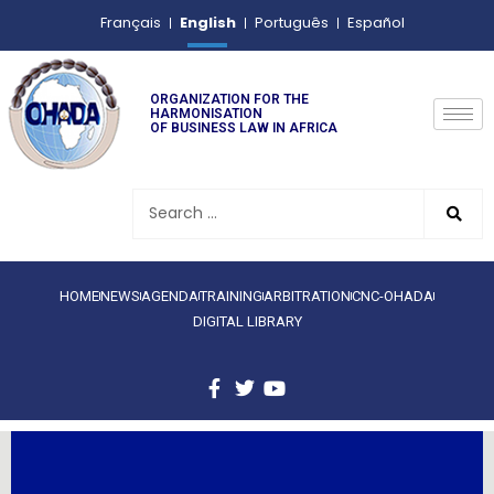
English
Français
Português
Español
ORGANIZATION FOR THE
HARMONISATION
OF BUSINESS LAW IN AFRICA
HOME
NEWS
AGENDA
TRAINING
ARBITRATION
CNC-OHADA
DIGITAL LIBRARY