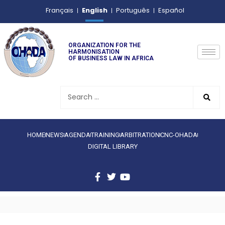
English
Français
Português
Español
ORGANIZATION FOR THE
HARMONISATION
OF BUSINESS LAW IN AFRICA
HOME
NEWS
AGENDA
TRAINING
ARBITRATION
CNC-OHADA
DIGITAL LIBRARY