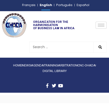
English
Français
Português
Español
ORGANIZATION FOR THE
HARMONISATION
OF BUSINESS LAW IN AFRICA
HOME
NEWS
AGENDA
TRAINING
ARBITRATION
CNC-OHADA
DIGITAL LIBRARY