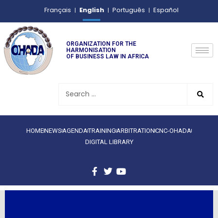
English
Français
Português
Español
ORGANIZATION FOR THE
HARMONISATION
OF BUSINESS LAW IN AFRICA
HOME
NEWS
AGENDA
TRAINING
ARBITRATION
CNC-OHADA
DIGITAL LIBRARY