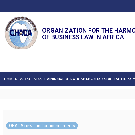
ORGANIZATION FOR THE HARM
OF BUSINESS LAW IN AFRICA
HOME
NEWS
AGENDA
TRAINING
ARBITRATION
CNC-OHADA
DIGITAL LIBRAR
OHADA news and announcements