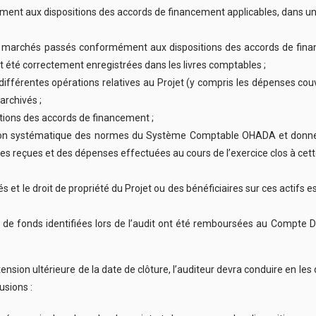
nt aux dispositions des accords de financement applicables, dans un s
et de marchés passés conformément aux dispositions des accords de fin
 été correctement enregistrées dans les livres comptables ;
s différentes opérations relatives au Projet (y compris les dépenses c
archivés ;
tions des accords de financement ;
ation systématique des normes du Système Comptable OHADA et donnen
ces reçues et des dépenses effectuées au cours de l’exercice clos à cett
s et le droit de propriété du Projet ou des bénéficiaires sur ces actifs e
e fonds identifiées lors de l’audit ont été remboursées au Compte Dé
xtension ultérieure de la date de clôture, l’auditeur devra conduire en les
usions :