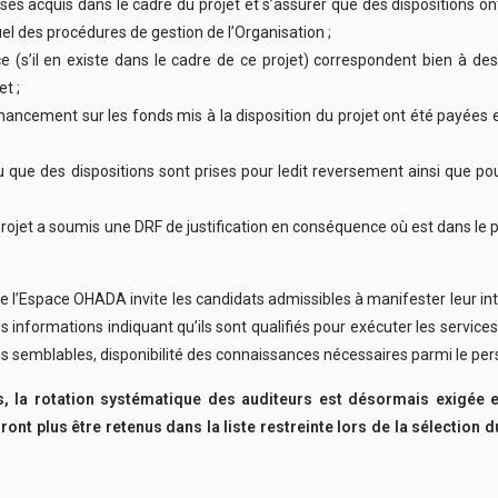
sés acquis dans le cadre du projet et s’assurer que des dispositions ont
l des procédures de gestion de l’Organisation ;
s’il en existe dans le cadre de ce projet) correspondent bien à des t
et ;
u financement sur les fonds mis à la disposition du projet ont été payée
r ou que des dispositions sont prises pour ledit reversement ainsi que
 le projet a soumis une DRF de justification en conséquence où est dans 
 l’Espace OHADA invite les candidats admissibles à manifester leur intér
es informations indiquant qu’ils sont qualifiés pour exécuter les servic
s semblables, disponibilité des connaissances nécessaires parmi le pers
, la rotation systématique des auditeurs est désormais exigée 
ont plus être retenus dans la liste restreinte lors de la sélection 