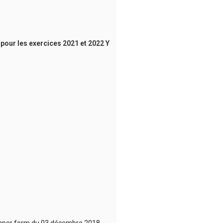
t pour les exercices 2021 et 2022 Y
e paper form du 03 décembre 2018.