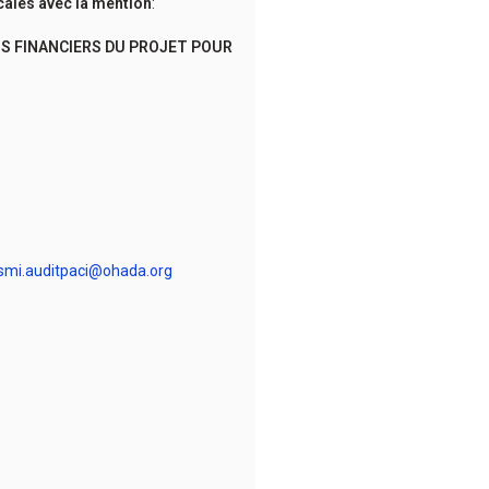
cales avec la mention
:
TS FINANCIERS DU PROJET POUR
smi.auditpaci@ohada.org