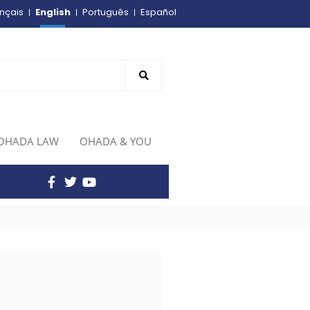
English
nçais
Português
Español
OHADA LAW
OHADA & YOU