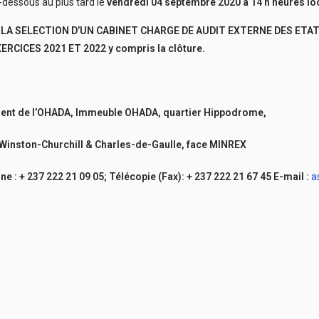
-dessous au plus tard le
vendredi 04 septembre 2020 à 14 h heures lo
 LA SELECTION D’UN CABINET CHARGE DE AUDIT EXTERNE DES ETA
ERCICES 2021 ET 2022 y compris la clôture.
ent de l’OHADA, Immeuble OHADA, quartier Hippodrome,
Winston-Churchill & Charles-de-Gaulle, face MINREX
 + 237 222 21 09 05; Télécopie (Fax): + 237 222 21 67 45 E-mail :
a