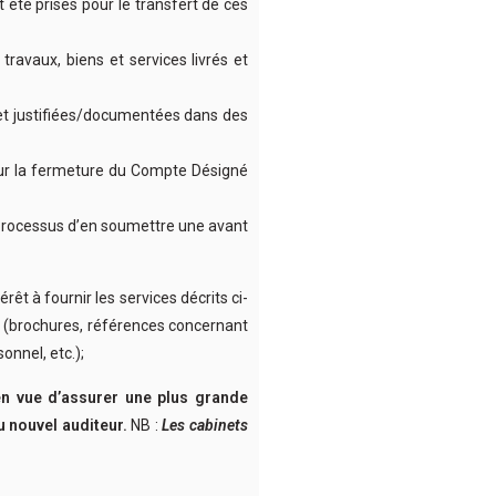
 été prises pour le transfert de ces
ravaux, biens et services livrés et
s et justifiées/documentées dans des
 pour la fermeture du Compte Désigné
le processus d’en soumettre une avant
êt à fournir les services décrits ci-
es (brochures, références concernant
onnel, etc.);
en vue d’assurer une plus grande
du nouvel auditeur.
NB :
Les cabinets