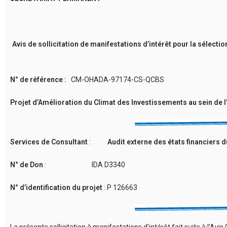
Avis de sollicitation de manifestations d’intérêt pour la sélecti
N
° de référence :
CM-OHADA-97174-CS-QCBS
Projet d’Amélioration du Climat des Investissements au sein de 
Services de Consultant
:
Audit externe des états financiers d
N° de Don
: IDA D3340
N° d’identification du projet
: P 126663
La présente sollicitation à manifestations d’intérêt fait suite à l’