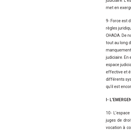
judiciaire. L’
met en exergue
9- Force est 
règles juridi
OHADA. De nom
tout au long d
manquements, 
judiciaire. En
espace judicia
effective et é
différents sys
qu’il est encor
I- L’EMERGE
10- L’espace
juges de dro
vocation à con