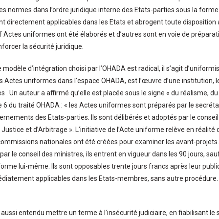
es normes dans l’ordre juridique interne des Etats-parties sous la form
t directement applicables dans les Etats et abrogent toute disposition a
uf Actes uniformes ont été élaborés et d’autres sont en voie de préparati
orcer la sécurité juridique.
e modèle d’intégration choisi par l’OHADA est radical, il s’agit d’uniform
s Actes uniformes dans l’espace OHADA, est l’œuvre d’une institution, le 
s . Un auteur a affirmé qu’elle est placée sous le signe « du réalisme, d
icle 6 du traité OHADA : « les Actes uniformes sont préparés par le secré
ernements des Etats-parties. Ils sont délibérés et adoptés par le conseil
stice et d’Arbitrage ». L’initiative de l’Acte uniforme relève en réalité
 commissions nationales ont été créées pour examiner les avant-projets
ar le conseil des ministres, ils entrent en vigueur dans les 90 jours, sa
forme lui-même. Ils sont opposables trente jours francs après leur public
médiatement applicables dans les Etats-membres, sans autre procédure. 
ussi entendu mettre un terme à l’insécurité judiciaire, en fiabilisant le