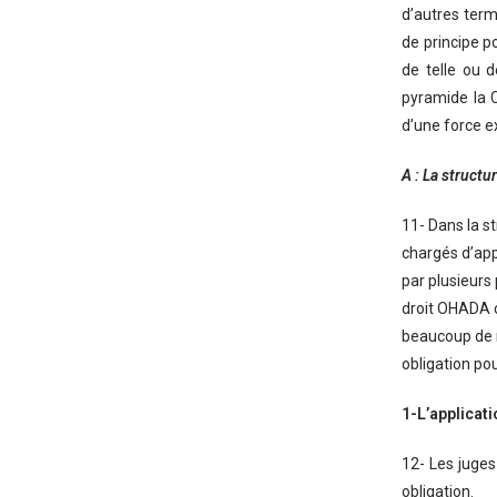
d’autres term
de principe po
de telle ou 
pyramide la 
d’une force 
A : La structu
11- Dans la s
chargés d’appl
par plusieurs 
droit OHADA c
beaucoup de r
obligation pou
1-L’applicat
12- Les juges
obligation.