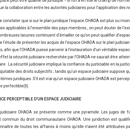
espace peut être qualifié de juridique ? si l’on a en vue le champ de normes 
 la collaboration entre les autorités judiciaires pour l’application des 
de constater que si sur le plan juridique l’espace OHADA est plus ou moin
ques applicables à l’ensemble des pays membres , on peut douter de l’exis
breuses lacunes continuent d’émailler ce qu’on peut qualifier d’espace
e l’étude de présenter les acquis de l’espace OHADA sur le plan judiciair
afin que l’OHADA puisse parvenir à l’instauration d’un véritable espace
 effet la sécurité judiciaire recherchée par l’OHADA ne saurait être attein
ire . La sécurité judiciaire implique la confiance du justiciable en la justi
quitable des droits subjectifs ; tandis qu’un espace judiciaire suppose qu’
tèmes juridiques. S’il est vrai qu’un espace judiciaire OHADA est percept
e perfectible(II).
NCE PERCEPTIBLE D’UN ESPACE JUDICIAIRE
 judiciaire OHADA se présente comme une pyramide. Les juges de fon
it commun du droit communautaire OHADA. Une juridiction est qualifi
naître de toutes les affaires à moins qu’elle n’aient été attribuées par 