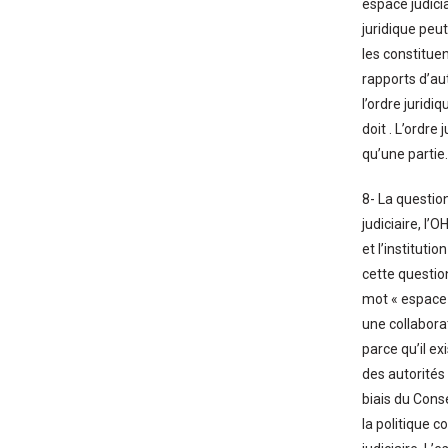
espace judicia
juridique peu
les constitue
rapports d’aut
l’ordre jurid
doit . L’ordre
qu’une partie.
8- La question
judiciaire, l
et l’institut
cette question
mot « espace 
une collabora
parce qu’il e
des autorités
biais du Conse
la politique c