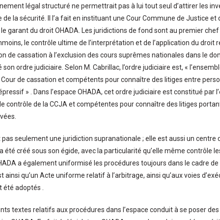
ement légal structuré ne permettrait pas à lui tout seul d’attirer les inves
re de la sécurité. Il l’a fait en instituant une Cour Commune de Justice e
t le garant du droit OHADA. Les juridictions de fond sont au premier chef 
ins, le contrôle ultime de l’interprétation et de l’application du droit re
tion de cassation à l’exclusion des cours suprêmes nationales dans le d
ué son ordre judiciaire. Selon M. Cabrillac, l’ordre judiciaire est, « l’ensemb
a Cour de cassation et compétents pour connaître des litiges entre perso
épressif » . Dans l’espace OHADA, cet ordre judiciaire est constitué par 
le contrôle de la CCJA et compétentes pour connaître des litiges portant 
vées.
pas seulement une juridiction supranationale ; elle est aussi un centre d
 a été créé sous son égide, avec la particularité qu’elle même contrôle le
HADA a également uniformisé les procédures toujours dans le cadre de 
est ainsi qu’un Acte uniforme relatif à l’arbitrage, ainsi qu’aux voies d’e
t été adoptés .
ents textes relatifs aux procédures dans l’espace conduit à se poser des 