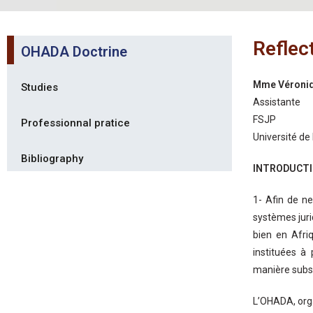
Reflec
OHADA Doctrine
Mme Véroni
Studies
Assistante
FSJP
Professionnal pratice
Université de
Bibliography
INTRODUCT
1- Afin de n
systèmes jurid
bien en Afri
instituées à
manière subst
L’OHADA, orga