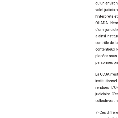
qu’un environn
volet judiciai
l’interprète e
OHADA . Néanmo
d’une juridic
a ainsi instit
contrôle de l
contentieux r
placées sous 
personnes pri
La CCJA n’est 
institutionnel
rendues . L’O
judiciaire. C’
collectives on
7- Ces différ