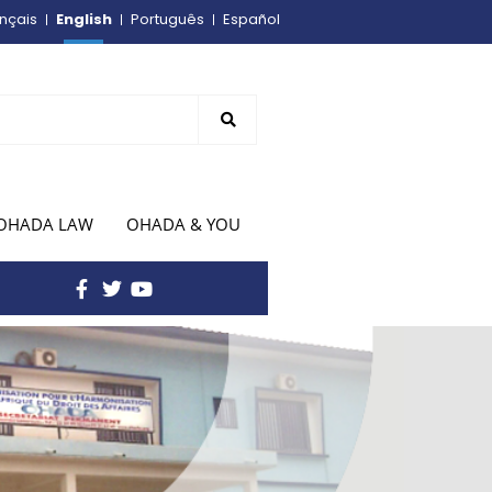
English
nçais
Português
Español
OHADA LAW
OHADA & YOU