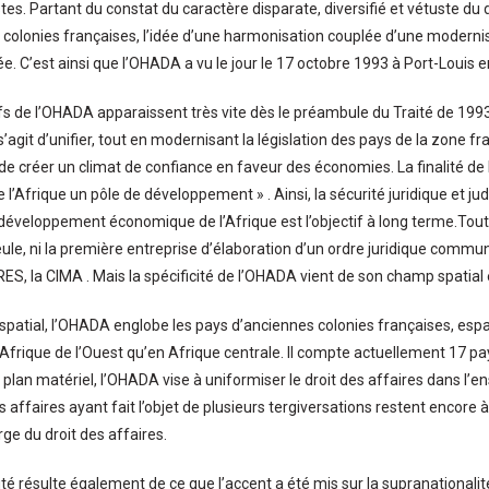
tes. Partant du constat du caractère disparate, diversifié et vétuste du 
 colonies françaises, l’idée d’une harmonisation couplée d’une modernis
e. C’est ainsi que l’OHADA a vu le jour le 17 octobre 1993 à Port-Louis e
ifs de l’OHADA apparaissent très vite dès le préambule du Traité de 1993
s’agit d’unifier, tout en modernisant la législation des pays de la zone f
 de créer un climat de confiance en faveur des économies. La finalité de 
e l’Afrique un pôle de développement » . Ainsi, la sécurité juridique et jud
 développement économique de l’Afrique est l’objectif à long terme.Toute
eule, ni la première entreprise d’élaboration d’un ordre juridique commu
PRES, la CIMA . Mais la spécificité de l’OHADA vient de son champ spatial 
n spatial, l’OHADA englobe les pays d’anciennes colonies françaises, espa
 Afrique de l’Ouest qu’en Afrique centrale. Il compte actuellement 17 p
e plan matériel, l’OHADA vise à uniformiser le droit des affaires dans l’
s affaires ayant fait l’objet de plusieurs tergiversations restent encore 
ge du droit des affaires.
ité résulte également de ce que l’accent a été mis sur la supranationalit