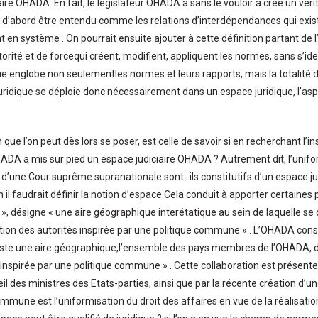
ire OHADA. En fait, le législateur OHADA a sans le vouloir a créé un vérit
t d’abord être entendu comme les relations d’interdépendances qui exist
nt en système . On pourrait ensuite ajouter à cette définition partant d
orité et de forcequi créent, modifient, appliquent les normes, sans s’ident
ique englobe non seulementles normes et leurs rapports, mais la totalité 
 juridique se déploie donc nécessairement dans un espace juridique, l’asp
 que l’on peut dès lors se poser, est celle de savoir si en recherchant l’in
’OHADA a mis sur pied un espace judiciaire OHADA ? Autrement dit, l’unif
ion d’une Cour suprême supranationale sont- ils constitutifs d’un espace 
 il faudrait définir la notion d’espace.Cela conduit à apporter certaines 
», désigne « une aire géographique interétatique au sein de laquelle se
tion des autorités inspirée par une politique commune » . L’OHADA cons
xiste une aire géographique,l’ensemble des pays membres de l’OHADA, dan
 inspirée par une politique commune » . Cette collaboration est présen
il des ministres des Etats-parties, ainsi que par la récente création d’u
ommune est l’uniformisation du droit des affaires en vue de la réalisation