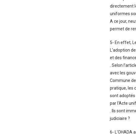
directement l
uniformes son
A ce jour, ne
permet de renf
5- En effet, L
L’adoption de
et des finance
. Selon l’art
avec les gouv
Commune de Ju
pratique, les
sont adoptés p
par l’Acte uni
. Ils sont im
judiciaire ?
6- L’OHADA a a