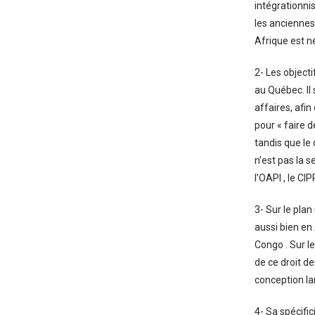
intégrationnis
les anciennes
Afrique est né
2- Les object
au Québec. Il 
affaires, afin
pour « faire d
tandis que le
n’est pas la s
l’OAPI , le CI
3- Sur le pla
aussi bien en
Congo . Sur l
de ce droit de
conception lar
4- Sa spécific