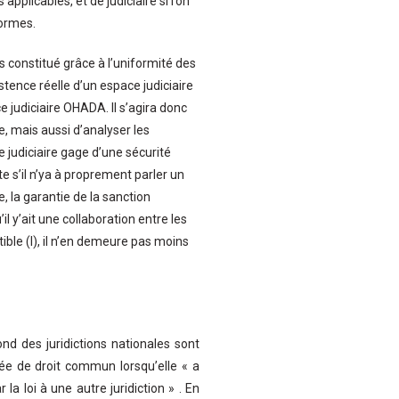
applicables, et de judiciaire si l’on
normes.
s constitué grâce à l’uniformité des
tence réelle d’un espace judiciaire
 judiciaire OHADA. Il s’agira donc
e, mais aussi d’analyser les
 judiciaire gage d’une sécurité
te s’il n’ya à proprement parler un
ce, la garantie de la sanction
il y’ait une collaboration entre les
ible (I), il n’en demeure pas moins
d des juridictions nationales sont
ée de droit commun lorsqu’elle « a
la loi à une autre juridiction » . En