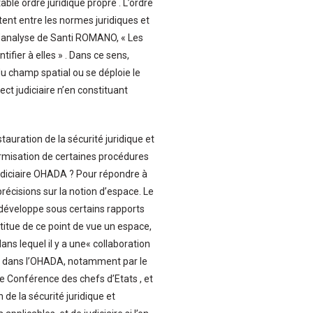
able ordre juridique propre . L’ordre
ent entre les normes juridiques et
e l’analyse de Santi ROMANO, « Les
ifier à elles » . Dans ce sens,
du champ spatial ou se déploie le
ect judiciaire n’en constituant
stauration de la sécurité juridique et
ormisation de certaines procédures
judiciaire OHADA ? Pour répondre à
précisions sur la notion d’espace. Le
 développe sous certains rapports
titue de ce point de vue un espace,
s lequel il y a une« collaboration
te dans l’OHADA, notamment par le
ne Conférence des chefs d’Etats , et
 de la sécurité juridique et