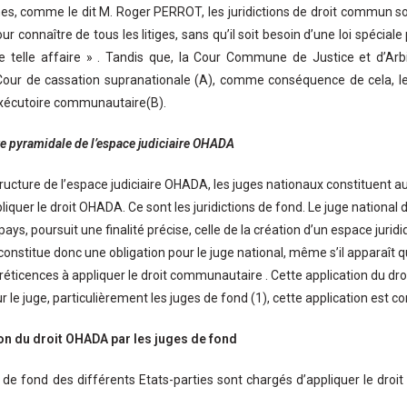
es, comme le dit M. Roger PERROT, les juridictions de droit commun s
ur connaître de tous les litiges, sans qu’il soit besoin d’une loi spéciale
de telle affaire » . Tandis que, la Cour Commune de Justice et d’Ar
Cour de cassation supranationale (A), comme conséquence de cela, le
exécutoire communautaire(B).
re pyramidale de l’espace judiciaire OHADA
tructure de l’espace judiciaire OHADA, les juges nationaux constituent a
iquer le droit OHADA. Ce sont les juridictions de fond. Le juge national 
pays, poursuit une finalité précise, celle de la création d’un espace jurid
onstitue donc une obligation pour le juge national, même s’il apparaît 
éticences à appliquer le droit communautaire . Cette application du 
r le juge, particulièrement les juges de fond (1), cette application est c
ion du droit OHADA par les juges de fond
 de fond des différents Etats-parties sont chargés d’appliquer le droi