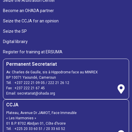
Seize the Arbitration Center
Become an OHADA partner
Seize the CCJA for an opinion
Seize the SP
Digital librairy
Register for training at ERSUMA
Permanent Secretariat
Av. Charles de Gaulle, sis à Hippodrome face au MINREX
BP 10071 Yaoundé, Cameroun
Tél. :
+237 222 21 09 05
/
222 21 26 12
Fax :
+237 222 21 67 45
Email:
secretariat@ohada.org
CCJA
Plateau, Avenue Dr JAMOT, Face Immeuble
« Les Harmonies »
01 B.P. 8702 Abidjan 01, Côte d’Ivoire
Tél. :
+225 20 33 60 51
/
20 33 60 52