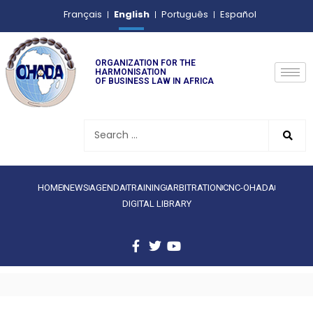
English
Français
Português
Español
ORGANIZATION FOR THE
HARMONISATION
OF BUSINESS LAW IN AFRICA
HOME
NEWS
AGENDA
TRAINING
ARBITRATION
CNC-OHADA
DIGITAL LIBRARY