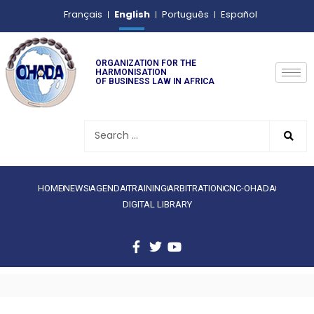
English
Français
Português
Español
ORGANIZATION FOR THE
HARMONISATION
OF BUSINESS LAW IN AFRICA
HOME
NEWS
AGENDA
TRAINING
ARBITRATION
CNC-OHADA
DIGITAL LIBRARY