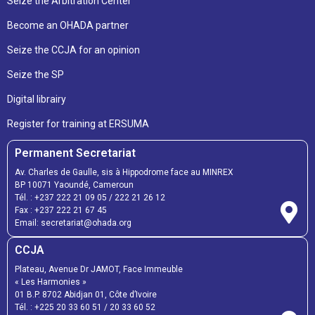
Seize the Arbitration Center
Become an OHADA partner
Seize the CCJA for an opinion
Seize the SP
Digital librairy
Register for training at ERSUMA
Permanent Secretariat
Av. Charles de Gaulle, sis à Hippodrome face au MINREX
BP 10071 Yaoundé, Cameroun
Tél. :
+237 222 21 09 05
/
222 21 26 12
Fax :
+237 222 21 67 45
Email:
secretariat@ohada.org
CCJA
Plateau, Avenue Dr JAMOT, Face Immeuble
« Les Harmonies »
01 B.P. 8702 Abidjan 01, Côte d’Ivoire
Tél. :
+225 20 33 60 51
/
20 33 60 52