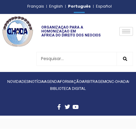
Português
Français
English
Español
ORGANIZAÇAO PARA A
HOMONIZAÇAO EM
AFRICA DO DIREITO DOS NEOCIOS
NOVIDADES
NOTÍCIA
AGENDA
FORMAÇÃO
ARBITRAGEM
CNC-OHADA
BIBLIOTECA DIGITAL