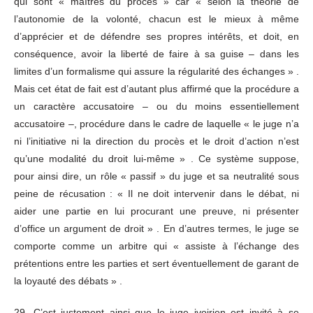
qui sont « maîtres du procès » car « selon la théorie de
l’autonomie de la volonté, chacun est le mieux à même
d’apprécier et de défendre ses propres intérêts, et doit, en
conséquence, avoir la liberté de faire à sa guise – dans les
limites d’un formalisme qui assure la régularité des échanges » .
Mais cet état de fait est d’autant plus affirmé que la procédure a
un caractère accusatoire – ou du moins essentiellement
accusatoire –, procédure dans le cadre de laquelle « le juge n’a
ni l’initiative ni la direction du procès et le droit d’action n’est
qu’une modalité du droit lui-même » . Ce système suppose,
pour ainsi dire, un rôle « passif » du juge et sa neutralité sous
peine de récusation : « Il ne doit intervenir dans le débat, ni
aider une partie en lui procurant une preuve, ni présenter
d’office un argument de droit » . En d’autres termes, le juge se
comporte comme un arbitre qui « assiste à l’échange des
prétentions entre les parties et sert éventuellement de garant de
la loyauté des débats » .
29. C’est justement ainsi que le juge ivoirien est invité à se