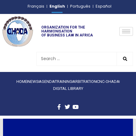
English
Français
Português
Español
ORGANIZATION FOR THE
HARMONISATION
OF BUSINESS LAW IN AFRICA
HOME
NEWS
AGENDA
TRAINING
ARBITRATION
CNC-OHADA
DIGITAL LIBRARY