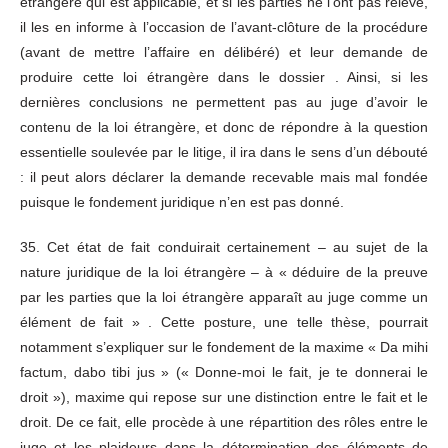
étrangère qui est applicable, et si les parties ne l’ont pas relevé,
il les en informe à l’occasion de l’avant-clôture de la procédure
(avant de mettre l’affaire en délibéré) et leur demande de
produire cette loi étrangère dans le dossier . Ainsi, si les
dernières conclusions ne permettent pas au juge d’avoir le
contenu de la loi étrangère, et donc de répondre à la question
essentielle soulevée par le litige, il ira dans le sens d’un débouté
: il peut alors déclarer la demande recevable mais mal fondée
puisque le fondement juridique n’en est pas donné.
35. Cet état de fait conduirait certainement – au sujet de la
nature juridique de la loi étrangère – à « déduire de la preuve
par les parties que la loi étrangère apparaît au juge comme un
élément de fait » . Cette posture, une telle thèse, pourrait
notamment s’expliquer sur le fondement de la maxime « Da mihi
factum, dabo tibi jus » (« Donne-moi le fait, je te donnerai le
droit »), maxime qui repose sur une distinction entre le fait et le
droit. De ce fait, elle procède à une répartition des rôles entre le
juge et les plaideurs dans la détermination des éléments de