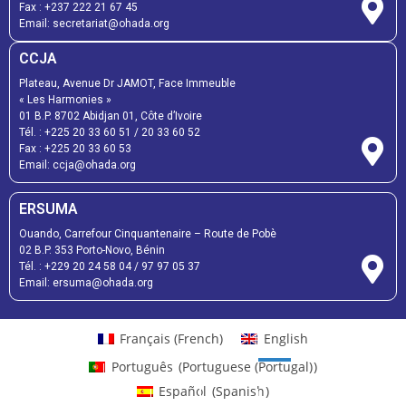
Fax :
+237 222 21 67 45
Email:
secretariat@ohada.org
CCJA
Plateau, Avenue Dr JAMOT, Face Immeuble
« Les Harmonies »
01 B.P. 8702 Abidjan 01, Côte d’Ivoire
Tél. :
+225 20 33 60 51
/
20 33 60 52
Fax :
+225 20 33 60 53
Email: ccja@ohada.org
ERSUMA
Ouando, Carrefour Cinquantenaire – Route de Pobè
02 B.P. 353 Porto-Novo, Bénin
Tél. :
+229 20 24 58 04
/
97 97 05 37
Email:
ersuma@ohada.org
Français
(
French
)
English
Português
(
Portuguese (Portugal)
)
Español
(
Spanish
)