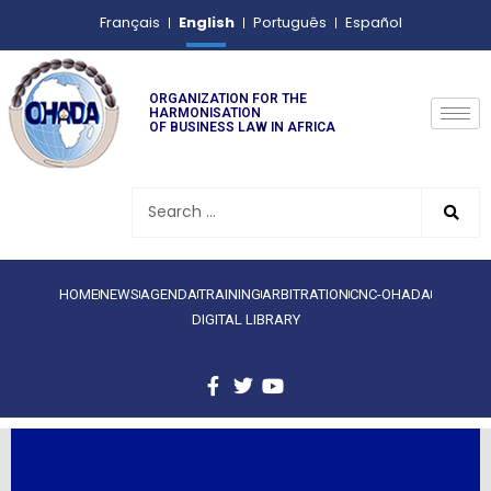
English
Français
Português
Español
ORGANIZATION FOR THE
HARMONISATION
OF BUSINESS LAW IN AFRICA
HOME
NEWS
AGENDA
TRAINING
ARBITRATION
CNC-OHADA
DIGITAL LIBRARY