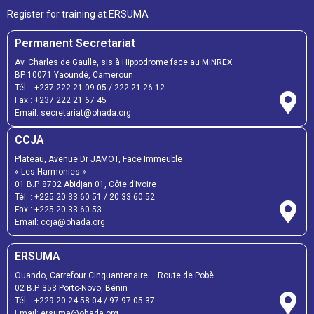
Register for training at ERSUMA
Permanent Secretariat
Av. Charles de Gaulle, sis à Hippodrome face au MINREX
BP 10071 Yaoundé, Cameroun
Tél. :
+237 222 21 09 05
/
222 21 26 12
Fax :
+237 222 21 67 45
Email:
secretariat@ohada.org
CCJA
Plateau, Avenue Dr JAMOT, Face Immeuble
« Les Harmonies »
01 B.P. 8702 Abidjan 01, Côte d’Ivoire
Tél. :
+225 20 33 60 51
/
20 33 60 52
Fax :
+225 20 33 60 53
Email: ccja@ohada.org
ERSUMA
Ouando, Carrefour Cinquantenaire – Route de Pobè
02 B.P. 353 Porto-Novo, Bénin
Tél. :
+229 20 24 58 04
/
97 97 05 37
Email:
ersuma@ohada.org