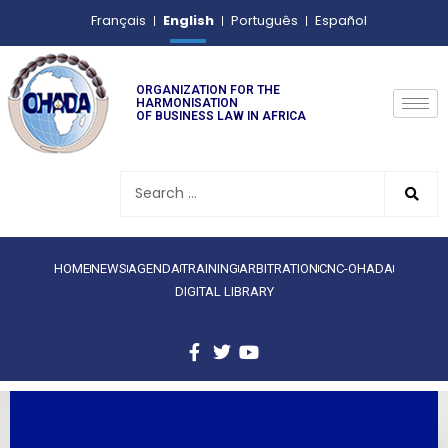
English
Français
Português
Español
ORGANIZATION FOR THE
HARMONISATION
OF BUSINESS LAW IN AFRICA
HOME
NEWS
AGENDA
TRAINING
ARBITRATION
CNC-OHADA
DIGITAL LIBRARY