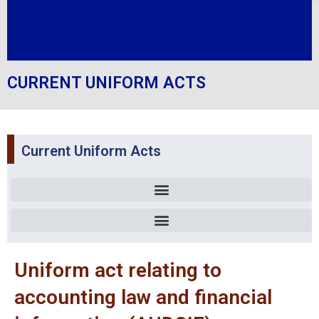
CURRENT UNIFORM ACTS
Current Uniform Acts
Uniform act relating to accounting law and financial information
Commercial companies and economic interest groups
Organizing simplified recovery procedures and measures of execution
Uniform act relating to
accounting law and financial