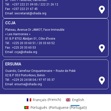
BP 10071 Yaoundé, Cameroun
Tél. :
+237 222 21 09 05
/
222 21 26 12
Fax :
+237 222 21 67 45
Email:
secretariat@ohada.org
CCJA
Plateau, Avenue Dr JAMOT, Face Immeuble
« Les Harmonies »
01 B.P. 8702 Abidjan 01, Côte d’Ivoire
Tél. :
+225 20 33 60 51
/
20 33 60 52
Fax :
+225 20 33 60 53
Email: ccja@ohada.org
ERSUMA
Ouando, Carrefour Cinquantenaire – Route de Pobè
02 B.P. 353 Porto-Novo, Bénin
Tél. :
+229 20 24 58 04
/
97 97 05 37
Email:
ersuma@ohada.org
Français
(
French
)
English
Português
(
Portuguese (Portugal)
)