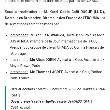
judiciaires et économiques dans les Etats parties de l’OHADA
Sous la modération de
M. Karel Osiris Coffi DOGUE
(LL.D.),
Docteur en Droit privé, Directeur des Etudes de l’ERSUMA
, les
deux matinées seront animées par :
Intervenant
:
M. Achille NGWANZA
, Docteur en Droit, Associé
JUS AFRICA, membre de la Cour internationale de la CCI,
Président du groupe de travail OHADA du Comité Français de
l’Arbitrage
Intervenant
:
Me Alban DORIN
, Avocat à la Cour, Associé chez
Mayer Brown, Paris
Intervenant
:
Me Thomas LAGREE
, Avocat à la Cour, Paribas,
Paris, France
Date et horaires
: Mardi 03 novembre 2020 de 10h00 à 13h00
(GMT)
Ouverture de la salle virtuelle
: à partir de 09h00 (GMT)
Coût
: Gratuit