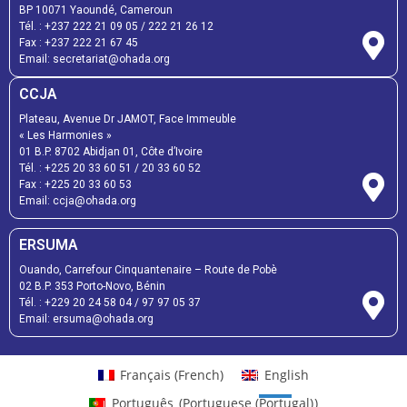
BP 10071 Yaoundé, Cameroun
Tél. :
+237 222 21 09 05
/
222 21 26 12
Fax :
+237 222 21 67 45
Email:
secretariat@ohada.org
CCJA
Plateau, Avenue Dr JAMOT, Face Immeuble
« Les Harmonies »
01 B.P. 8702 Abidjan 01, Côte d’Ivoire
Tél. :
+225 20 33 60 51
/
20 33 60 52
Fax :
+225 20 33 60 53
Email: ccja@ohada.org
ERSUMA
Ouando, Carrefour Cinquantenaire – Route de Pobè
02 B.P. 353 Porto-Novo, Bénin
Tél. :
+229 20 24 58 04
/
97 97 05 37
Email:
ersuma@ohada.org
Français
(
French
)
English
Português
(
Portuguese (Portugal)
)