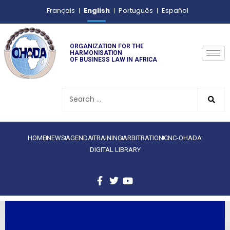
English
Français
Português
Español
ORGANIZATION FOR THE
HARMONISATION
OF BUSINESS LAW IN AFRICA
HOME
NEWS
AGENDA
TRAINING
ARBITRATION
CNC-OHADA
DIGITAL LIBRARY