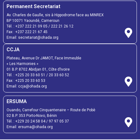
Permanent Secretariat
Av. Charles de Gaulle, sis à Hippodrome face au MINREX
BP 10071 Yaoundé, Cameroun
Tél. :
+237 222 21 09 05
/
222 21 26 12
Fax :
+237 222 21 67 45
Email:
secretariat@ohada.org
CCJA
Plateau, Avenue Dr JAMOT, Face Immeuble
« Les Harmonies »
01 B.P. 8702 Abidjan 01, Côte d’Ivoire
Tél. :
+225 20 33 60 51
/
20 33 60 52
Fax :
+225 20 33 60 53
Email: ccja@ohada.org
ERSUMA
Ouando, Carrefour Cinquantenaire – Route de Pobè
02 B.P. 353 Porto-Novo, Bénin
Tél. :
+229 20 24 58 04
/
97 97 05 37
Email:
ersuma@ohada.org