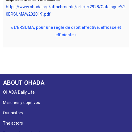
https://www.ohada.org/attachments/article/2928/Catalogue%2
0ERSUMA%202019′.pdf
« L’ERSUMA, pour une règle de droit effective, efficace et
efficiente »
ABOUT OHADA
OHADA Daily Life
Misiones y objetivos
Our history
The actors