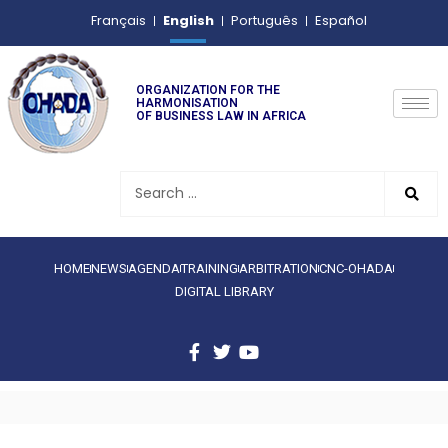
English
Français
Português
Español
ORGANIZATION FOR THE
HARMONISATION
OF BUSINESS LAW IN AFRICA
HOME
NEWS
AGENDA
TRAINING
ARBITRATION
CNC-OHADA
DIGITAL LIBRARY