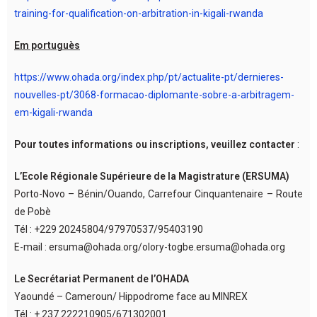
training-for-qualification-on-arbitration-in-kigali-rwanda
Em portuguès
https://www.ohada.org/index.php/pt/actualite-pt/dernieres-
nouvelles-pt/3068-formacao-diplomante-sobre-a-arbitragem-
em-kigali-rwanda
Pour toutes informations ou inscriptions, veuillez contacter
:
L’Ecole Régionale Supérieure de la Magistrature (ERSUMA)
Porto-Novo – Bénin/Ouando, Carrefour Cinquantenaire – Route
de Pobè
Tél : +229 20245804/97970537/95403190
E-mail : ersuma@ohada.org/olory-togbe.ersuma@ohada.org
Le Secrétariat Permanent de l’OHADA
Yaoundé – Cameroun/ Hippodrome face au MINREX
Tél : + 237 222210905/671302001