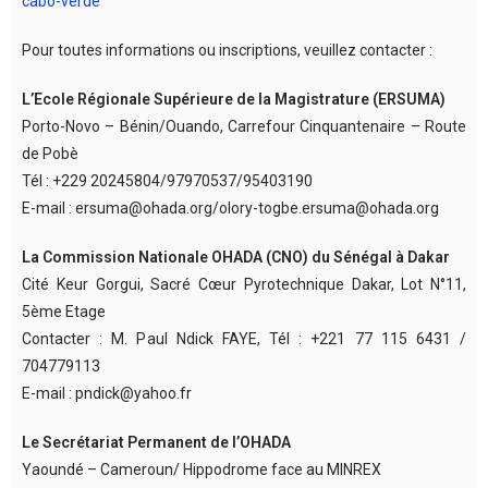
cabo-verde
Pour toutes informations ou inscriptions, veuillez contacter :
L’Ecole Régionale Supérieure de la Magistrature (ERSUMA)
Porto-Novo – Bénin/Ouando, Carrefour Cinquantenaire – Route
de Pobè
Tél : +229 20245804/97970537/95403190
E-mail : ersuma@ohada.org/olory-togbe.ersuma@ohada.org
La Commission Nationale OHADA (CNO) du Sénégal à Dakar
Cité Keur Gorgui, Sacré Cœur Pyrotechnique Dakar, Lot N°11,
5ème Etage
Contacter : M. Paul Ndick FAYE, Tél : +221 77 115 6431 /
704779113
E-mail : pndick@yahoo.fr
Le Secrétariat Permanent de l’OHADA
Yaoundé – Cameroun/ Hippodrome face au MINREX