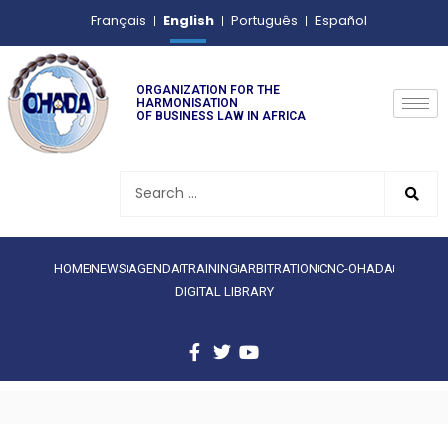
English
Français
Português
Español
ORGANIZATION FOR THE
HARMONISATION
OF BUSINESS LAW IN AFRICA
HOME
NEWS
AGENDA
TRAINING
ARBITRATION
CNC-OHADA
DIGITAL LIBRARY