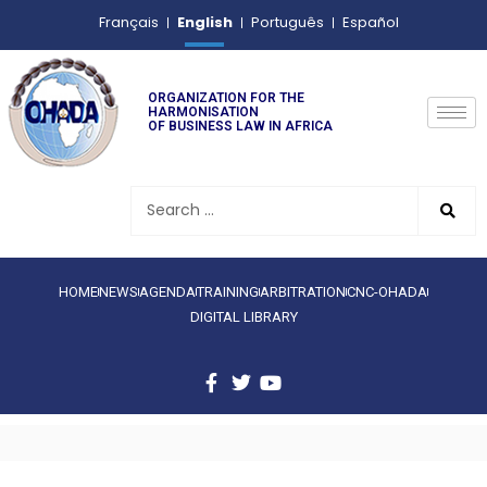
English
Français
Português
Español
ORGANIZATION FOR THE
HARMONISATION
OF BUSINESS LAW IN AFRICA
HOME
NEWS
AGENDA
TRAINING
ARBITRATION
CNC-OHADA
DIGITAL LIBRARY