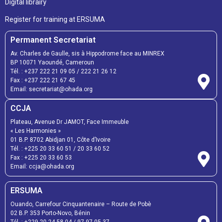
Digital librairy
Register for training at ERSUMA
Permanent Secretariat
Av. Charles de Gaulle, sis à Hippodrome face au MINREX
BP 10071 Yaoundé, Cameroun
Tél. :
+237 222 21 09 05
/
222 21 26 12
Fax :
+237 222 21 67 45
Email:
secretariat@ohada.org
CCJA
Plateau, Avenue Dr JAMOT, Face Immeuble
« Les Harmonies »
01 B.P. 8702 Abidjan 01, Côte d’Ivoire
Tél. :
+225 20 33 60 51
/
20 33 60 52
Fax :
+225 20 33 60 53
Email: ccja@ohada.org
ERSUMA
Ouando, Carrefour Cinquantenaire – Route de Pobè
02 B.P. 353 Porto-Novo, Bénin
Tél. :
+229 20 24 58 04
/
97 97 05 37