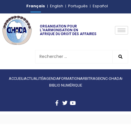
Français
English
Português
Español
ORGANISATION POUR
L’HARMONISATION EN
AFRIQUE DU DROIT DES AFFAIRES
ACCUEIL
ACTUALITÉ
AGENDA
FORMATION
ARBITRAGE
CNC-OHADA
BIBLIO NUMÉRIQUE