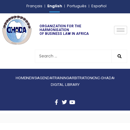
English
Français
Português
Español
ORGANIZATION FOR THE
HARMONISATION
OF BUSINESS LAW IN AFRICA
HOME
NEWS
AGENDA
TRAINING
ARBITRATION
CNC-OHADA
DIGITAL LIBRARY