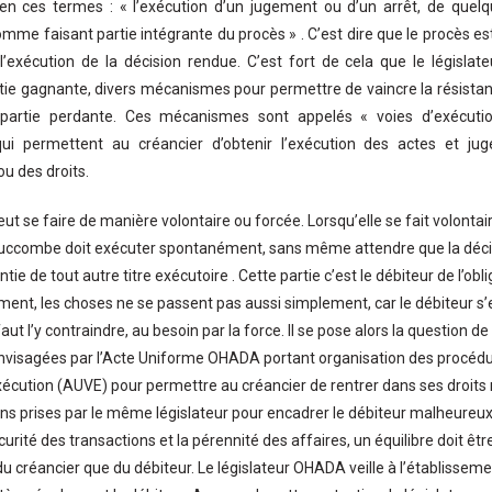
 ces termes : « l’exécution d’un jugement ou d’un arrêt, de quelque 
mme faisant partie intégrante du procès » . C’est dire que le procès es
l’exécution de la décision rendue. C’est fort de cela que le législa
rtie gagnante, divers mécanismes pour permettre de vaincre la résista
 partie perdante. Ces mécanismes sont appelés « voies d’exécutio
ui permettent au créancier d’obtenir l’exécution des actes et ju
ou des droits.
ut se faire de manière volontaire ou forcée. Lorsqu’elle se fait volonta
 succombe doit exécuter spontanément, sans même attendre que la décisi
antie de tout autre titre exécutoire . Cette partie c’est le débiteur de l’obl
nt, les choses ne se passent pas aussi simplement, car le débiteur 
l faut l’y contraindre, au besoin par la force. Il se pose alors la question d
nvisagées par l’Acte Uniforme OHADA portant organisation des procédu
xécution (AUVE) pour permettre au créancier de rentrer dans ses droit
ons prises par le même législateur pour encadrer le débiteur malheureux
curité des transactions et la pérennité des affaires, un équilibre doit êt
du créancier que du débiteur. Le législateur OHADA veille à l’établisseme