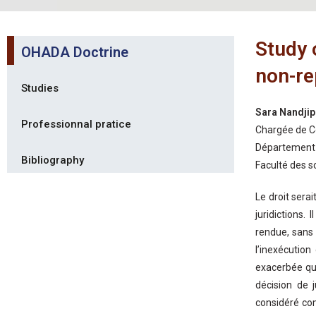
Study 
OHADA Doctrine
non-re
Studies
Sara Nandji
Professionnal pratice
Chargée de C
Département d
Bibliography
Faculté des sc
Le droit serai
juridictions.
rendue, sans 
l’inexécution
exacerbée qu’
décision de 
considéré com