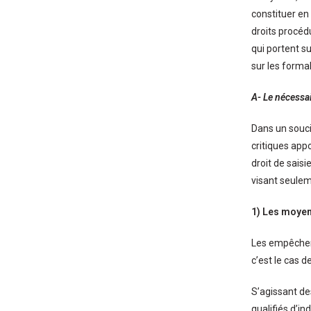
constituer en 
droits procédu
qui portent s
sur les form
A- Le nécess
Dans un souci 
critiques app
droit de sais
visant seulem
1) Les moyen
Les empêcheme
c’est le cas d
S’agissant des
qualifiés d’in