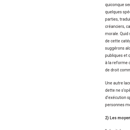
quiconque ser
quelques spéc
parties, tradu
créanciers, c
morale. Quid 
de cette caté
suggérons alo
publiques et 
à la reforme d
de droit com
Une autre lac
dette ne s’op
d’exécution s
personnes mo
2) Les moyens