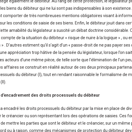
rotège également le débiteur. Au rang de cette protection, le législateur 
 les biens du débiteur qui ne lui sont pas indispensables à son existenc
nt comporter de très nombreuses mentions obligatoires visant à informer l
t sur les conditions de saisie de ses biens. Enfin, le débiteur jouit dans c
Cette amabilité du législateur a suscité un débat doctrine considérable.
 compte de la situation du débiteur « risque de nuire à la logique » , ou e
 » . D’autres estiment qu’il s’agit d’un « passe-droit de ne pas payer ses 
d’une appréciation trop hâtive de la pensée du législateur, lorsque l’on sai
es acteurs d’une même pièce, de telle sorte que l’élimination de l’un peut
es affaires se construit en réalité autour de ces deux principaux partenai
ocessuels du débiteur (I), tout en rendant raisonnable le formalisme de 
II).
if d’encadrement des droits processuels du débiteur
r a encadré les droits processuels du débiteur par la mise en place de di
 le créancier ou son représentant lors des opérations de saisies. Ces fo
 de mettre les parties que sont le débiteur et le créancier, sur un même 
tord ou à raison, comme des mécanismes de protection du débiteur de