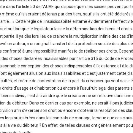
ite dans l’article 50 de l’AUVE qui dispose que « les saisies peuvent por
s même qu’ils seraient détenus par des tiers, sauf s’ils ont été déclarés i
rtie… ».Cette règle de l’insaisissabilité entame évidemment l’effectivité
 surtout lorsque le législateur laisse la détermination des biens et droit
 partie. Il ya dès lors lieu de craindre la multiplication infinie des cas d’i
vé un auteur, « un original transfert de la protection sociale des plus d
ors confronté à une impossibilité manifeste de réaliser ses droits. Cepen
 des choses déclarées insaisissables par l’article 315 du Code de Proc
aisonnable conception des choses indispensables à l’existence et à la d
font également allusion aux insaisissabilités et c’est justement cette di
icultés, et même de contestation de la part du créancier qui veut saisir. En
 droits d’usage et d’habitation ou encore à l’usufruit légal des parents s
 biens indivis , il est à craindre que le créancier ne se retrouve dans une 
bien du débiteur. Dans ce dernier cas par exemple, ne serait-il pas judic
vision afin d’exercer son droit ou encore d’obtenir la résolution des clau
les legs ou insérées dans les contrats de mariage, lorsque que ces claus
s à la vie du débiteur ? En effet, de telles clauses ont généralement pou
 biens de famille.