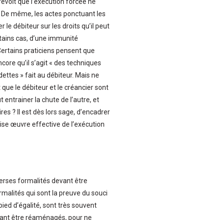
prévoit que l’exécution forcée ne
e. De même, les actes ponctuant les
e débiteur sur les droits qu’il peut
ertains cas, d’une immunité
 Certains praticiens pensent que
ncore qu’il s’agit « des techniques
dettes » fait au débiteur. Mais ne
t que le débiteur et le créancier sont
 entrainer la chute de l’autre, et
res ? Il est dès lors sage, d’encadrer
mise œuvre effective de l’exécution
verses formalités devant être
rmalités qui sont la preuve du souci
pied d’égalité, sont très souvent
vant être réaménagés, pour ne