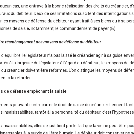
aucun cas, une entrave à la bonne réalisation des droits du créancier, d’o
raux du débiteur. Deux de ces limitations suscitent des interrogations sur
ur les moyens de défense du débiteur ayant trait à ses biens ou à sa pers
alismes de saisie, notamment, le commandement de payer (B).
aire réaménagement des moyens de défense du débiteur
d’équilibre, le législateur n’a pas laissé le créancier agir à sa guise enver
ortés à la largesse du législateur à l’égard du débiteur , les moyens de 
ie du créancier doivent être reformés. L’on distingue les moyens de déf
ent à la retarder.
s de défense empêchant la saisie
nts pouvant contrecarrer le droit de saisie du créancier tiennent tantôt
es insaisissabilités, tantôt à la personnalité du débiteur, c’est l’hypothès
 insaisissabilités, elles se justifient par le fait que la vie ne peut être p
dispensables à la survie de l’être humain. Le débiteur doit conserver ne 