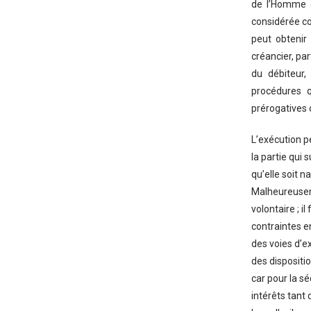
de l’Homme en
considérée co
peut obtenir 
créancier, pa
du débiteur,
procédures q
prérogatives 
L’exécution pe
la partie qui
qu’elle soit n
Malheureuseme
volontaire ; i
contraintes e
des voies d’e
des dispositi
car pour la sé
intérêts tant 