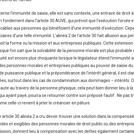
erne l’immunité de saisie, elle est sans contexte, une entrave de droit à 
on fondement dans l’article 30 AUVE, qui prévoit que l’exécution forcée 
icables aux personnes qui bénéficient d’une immunité d’exécution. Cepe
ciaires d’une telle immunité. L’alinéa 2 de l’article 30 fait allusion aux 
soit la forme ou la mission et aux entreprises publiques. Cette extension
sque l’on sait que la solvabilité de la personne morale est plus probable
uité est encore plus choquante lorsque le législateur étend l’immunité au
des personnes morales et entreprises publiques au pouvoir de saisie du cr
e puissance publique et la prépondérance de l’intérêt général, il est cla
ées, surtout dans les cas de condamnation aux dommages – intérêts. O
ute au travers de la personne physique, cela peut bien donner lieu à la 
i ayant payé, pourra se retourner contre son préposé fautif . Ne pas 
e celle-ci revient à jeter le créancier en pâture.
 article 30 alinéa 2 a cru devoir trouver une solution dans la compensat
uides et exigibles des personnes morales de droit public ou des entrepris
ission, donnent lieu à compensation avec les dettes également certaines,