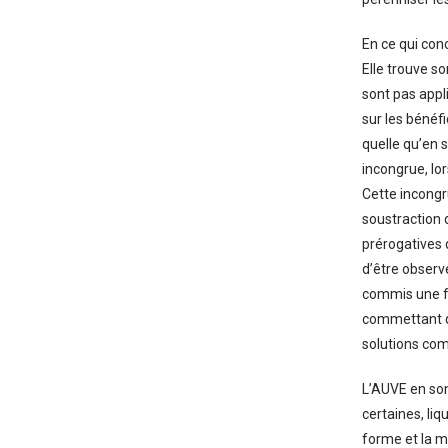
En ce qui conc
Elle trouve s
sont pas appl
sur les bénéfi
quelle qu’en 
incongrue, lor
Cette incongr
soustraction 
prérogatives d
d’être observ
commis une fa
commettant qu
solutions comm
L’AUVE en son
certaines, liq
forme et la m