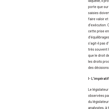
laquelle, il p
porte que sur
saisies doive
faire valoir e
d’exécution. 
cette prise en
d’équilibrages
s’agit-il pas 
très souvent l
que le droit d
les droits pr
des décisions (
I- L’impérat
Le législateu
observées par
du législateur
analysées, à 