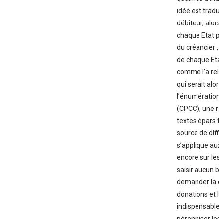
idée est tradu
débiteur, alor
chaque Etat pa
du créancier ,
de chaque Etat
comme l’a rele
qui serait al
l’énumération
(CPCC), une r
textes épars 
source de diff
s’applique aux
encore sur les
saisir aucun 
demander la di
donations et 
indispensable
pérenniser les