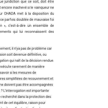
juridiction que ce soit, doit être
t encore inachevé si le vainqueur ne
teur OHADA met à la disposition du
nce parfois doublée de mauvaise foi
n », c’est-à-dire un ensemble de
gements qui lui reconnaissent des
irement, il n’ya pas de problème car
on soit devenue définitive, ou
igation qui naît de la décision rendue.
s’exécute rarement de manière
e savoir si les mesures de
res simplifiées de recouvrement et
s ne doivent pas être accompagnées
 ? L’interrogation est importante
re recherché dans la protection des
nt de cet équilibre, raison pour