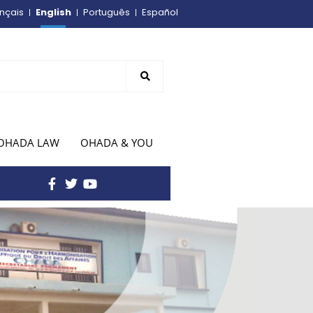
English
nçais
Português
Español
OHADA LAW
OHADA & YOU