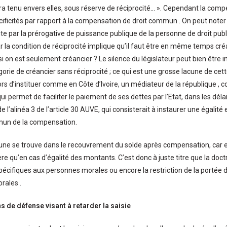
a tenu envers elles, sous réserve de réciprocité… ». Cependant la com
ificités par rapport à la compensation de droit commun . On peut noter 
ite par la prérogative de puissance publique de la personne de droit publi
ar la condition de réciprocité implique qu’il faut être en même temps cré
si on est seulement créancier ? Le silence du législateur peut bien être 
gorie de créancier sans réciprocité ; ce qui est une grosse lacune de cet
rs d’instituer comme en Côte d’Ivoire, un médiateur de la république ,
qui permet de faciliter le paiement de ses dettes par l’Etat, dans les dé
e l’alinéa 3 de l’article 30 AUVE, qui consisterait à instaurer une égali
mun de la compensation.
une se trouve dans le recouvrement du solde après compensation, car en e
ère qu’en cas d’égalité des montants. C’est donc à juste titre que la doc
pécifiques aux personnes morales ou encore la restriction de la portée 
rales .
 de défense visant à retarder la saisie