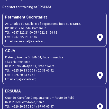
Register for training at ERSUMA
Permanent Secretariat
Av. Charles de Gaulle, sis à Hippodrome face au MINREX
BP 10071 Yaoundé, Cameroun
Tél. :
+237 222 21 09 05
/
222 21 26 12
Fax :
+237 222 21 67 45
Email:
secretariat@ohada.org
CCJA
Plateau, Avenue Dr JAMOT, Face Immeuble
« Les Harmonies »
01 B.P. 8702 Abidjan 01, Côte d’Ivoire
Tél. :
+225 20 33 60 51
/
20 33 60 52
Fax :
+225 20 33 60 53
Email: ccja@ohada.org
ERSUMA
Ouando, Carrefour Cinquantenaire – Route de Pobè
02 B.P. 353 Porto-Novo, Bénin
Tél. :
+229 20 24 58 04
/
97 97 05 37