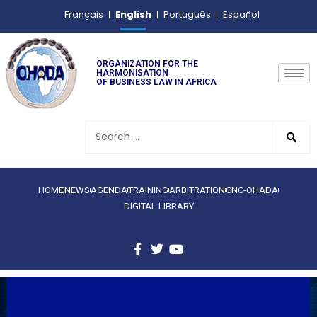
English
Français
Português
Español
ORGANIZATION FOR THE
HARMONISATION
OF BUSINESS LAW IN AFRICA
HOME
NEWS
AGENDA
TRAINING
ARBITRATION
CNC-OHADA
DIGITAL LIBRARY