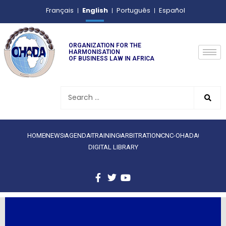
English
Français
Português
Español
ORGANIZATION FOR THE
HARMONISATION
OF BUSINESS LAW IN AFRICA
HOME
NEWS
AGENDA
TRAINING
ARBITRATION
CNC-OHADA
DIGITAL LIBRARY