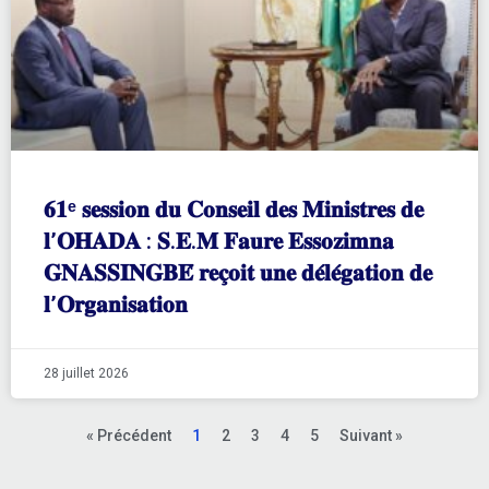
𝟔𝟏ᵉ 𝐬𝐞𝐬𝐬𝐢𝐨𝐧 𝐝𝐮 𝐂𝐨𝐧𝐬𝐞𝐢𝐥 𝐝𝐞𝐬 𝐌𝐢𝐧𝐢𝐬𝐭𝐫𝐞𝐬 𝐝𝐞
𝐥’𝐎𝐇𝐀𝐃𝐀 : 𝐒.𝐄.𝐌 𝐅𝐚𝐮𝐫𝐞 𝐄𝐬𝐬𝐨𝐳𝐢𝐦𝐧𝐚
𝐆𝐍𝐀𝐒𝐒𝐈𝐍𝐆𝐁𝐄́ 𝐫𝐞𝐜̧𝐨𝐢𝐭 𝐮𝐧𝐞 𝐝𝐞́𝐥𝐞́𝐠𝐚𝐭𝐢𝐨𝐧 𝐝𝐞
𝐥’𝐎𝐫𝐠𝐚𝐧𝐢𝐬𝐚𝐭𝐢𝐨𝐧
28 juillet 2026
« Précédent
1
2
3
4
5
Suivant »