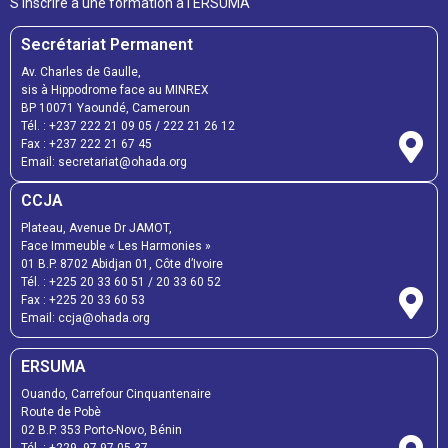
S'inscrire à une formation à l'ERSUMA
Secrétariat Permanent
Av. Charles de Gaulle,
sis à Hippodrome face au MINREX
BP 10071 Yaoundé, Cameroun
Tél. : +237 222 21 09 05 / 222 21 26 12
Fax : +237 222 21 67 45
Email: secretariat@ohada.org
CCJA
Plateau, Avenue Dr JAMOT,
Face Immeuble « Les Harmonies »
01 B.P. 8702 Abidjan 01, Côte d’Ivoire
Tél. : +225 20 33 60 51 / 20 33 60 52
Fax : +225 20 33 60 53
Email: ccja@ohada.org
ERSUMA
Ouando, Carrefour Cinquantenaire
Route de Pobè
02 B.P. 353 Porto-Novo, Bénin
Tél. : +229 97 97 05 37