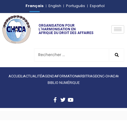
Français
English
Português
Español
ORGANISATION POUR
L’HARMONISATION EN
AFRIQUE DU DROIT DES AFFAIRES
ACCUEIL
ACTUALITÉ
AGENDA
FORMATION
ARBITRAGE
CNC-OHADA
BIBLIO NUMÉRIQUE