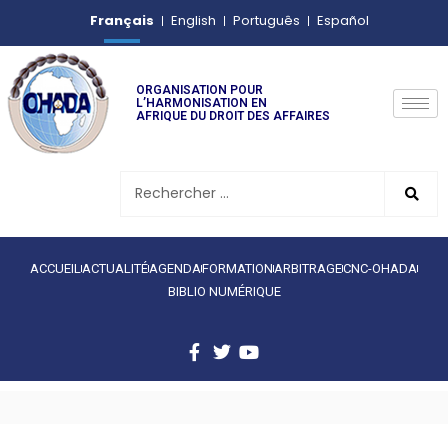
Français
English
Português
Español
ORGANISATION POUR
L’HARMONISATION EN
AFRIQUE DU DROIT DES AFFAIRES
ACCUEIL
ACTUALITÉ
AGENDA
FORMATION
ARBITRAGE
CNC-OHADA
BIBLIO NUMÉRIQUE