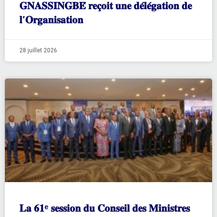
𝐆𝐍𝐀𝐒𝐒𝐈𝐍𝐆𝐁𝐄́ 𝐫𝐞𝐜̧𝐨𝐢𝐭 𝐮𝐧𝐞 𝐝𝐞́𝐥𝐞́𝐠𝐚𝐭𝐢𝐨𝐧 𝐝𝐞
𝐥’𝐎𝐫𝐠𝐚𝐧𝐢𝐬𝐚𝐭𝐢𝐨𝐧
28 juillet 2026
𝐋𝐚 𝟔𝟏ᵉ 𝐬𝐞𝐬𝐬𝐢𝐨𝐧 𝐝𝐮 𝐂𝐨𝐧𝐬𝐞𝐢𝐥 𝐝𝐞𝐬 𝐌𝐢𝐧𝐢𝐬𝐭𝐫𝐞𝐬