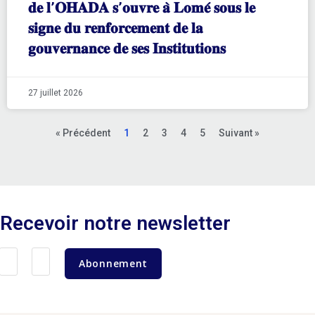
𝐝𝐞 𝐥’𝐎𝐇𝐀𝐃𝐀 𝐬’𝐨𝐮𝐯𝐫𝐞 𝐚̀ 𝐋𝐨𝐦𝐞́ 𝐬𝐨𝐮𝐬 𝐥𝐞
𝐬𝐢𝐠𝐧𝐞 𝐝𝐮 𝐫𝐞𝐧𝐟𝐨𝐫𝐜𝐞𝐦𝐞𝐧𝐭 𝐝𝐞 𝐥𝐚
𝐠𝐨𝐮𝐯𝐞𝐫𝐧𝐚𝐧𝐜𝐞 𝐝𝐞 𝐬𝐞𝐬 𝐈𝐧𝐬𝐭𝐢𝐭𝐮𝐭𝐢𝐨𝐧𝐬
27 juillet 2026
« Précédent
1
2
3
4
5
Suivant »
Recevoir notre newsletter
Abonnement