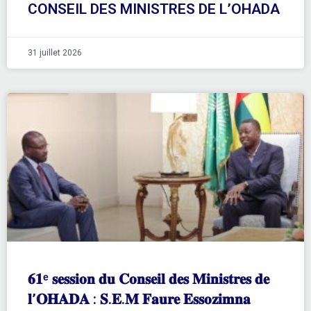
CONSEIL DES MINISTRES DE L’OHADA
31 juillet 2026
𝟔𝟏ᵉ 𝐬𝐞𝐬𝐬𝐢𝐨𝐧 𝐝𝐮 𝐂𝐨𝐧𝐬𝐞𝐢𝐥 𝐝𝐞𝐬 𝐌𝐢𝐧𝐢𝐬𝐭𝐫𝐞𝐬 𝐝𝐞
𝐥’𝐎𝐇𝐀𝐃𝐀 : 𝐒.𝐄.𝐌 𝐅𝐚𝐮𝐫𝐞 𝐄𝐬𝐬𝐨𝐳𝐢𝐦𝐧𝐚