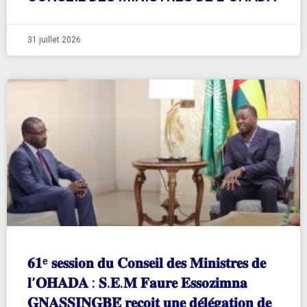
31 juillet 2026
𝟔𝟏ᵉ 𝐬𝐞𝐬𝐬𝐢𝐨𝐧 𝐝𝐮 𝐂𝐨𝐧𝐬𝐞𝐢𝐥 𝐝𝐞𝐬 𝐌𝐢𝐧𝐢𝐬𝐭𝐫𝐞𝐬 𝐝𝐞
𝐥’𝐎𝐇𝐀𝐃𝐀 : 𝐒.𝐄.𝐌 𝐅𝐚𝐮𝐫𝐞 𝐄𝐬𝐬𝐨𝐳𝐢𝐦𝐧𝐚
𝐆𝐍𝐀𝐒𝐒𝐈𝐍𝐆𝐁𝐄́ 𝐫𝐞𝐜̧𝐨𝐢𝐭 𝐮𝐧𝐞 𝐝𝐞́𝐥𝐞́𝐠𝐚𝐭𝐢𝐨𝐧 𝐝𝐞