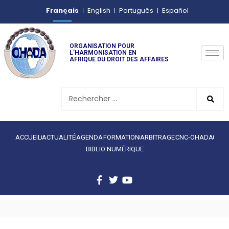
Français
English
Português
Español
ORGANISATION POUR
L’HARMONISATION EN
AFRIQUE DU DROIT DES AFFAIRES
ACCUEIL
ACTUALITÉ
AGENDA
FORMATION
ARBITRAGE
CNC-OHADA
BIBLIO NUMÉRIQUE