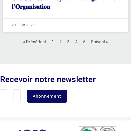
𝐥’𝐎𝐫𝐠𝐚𝐧𝐢𝐬𝐚𝐭𝐢𝐨𝐧
28 juillet 2026
« Précédent
1
2
3
4
5
Suivant »
Recevoir notre newsletter
Abonnement