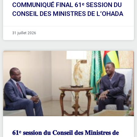
COMMUNIQUÉ FINAL 61ᵉ SESSION DU
CONSEIL DES MINISTRES DE L’OHADA
31 juillet 2026
𝟔𝟏ᵉ 𝐬𝐞𝐬𝐬𝐢𝐨𝐧 𝐝𝐮 𝐂𝐨𝐧𝐬𝐞𝐢𝐥 𝐝𝐞𝐬 𝐌𝐢𝐧𝐢𝐬𝐭𝐫𝐞𝐬 𝐝𝐞