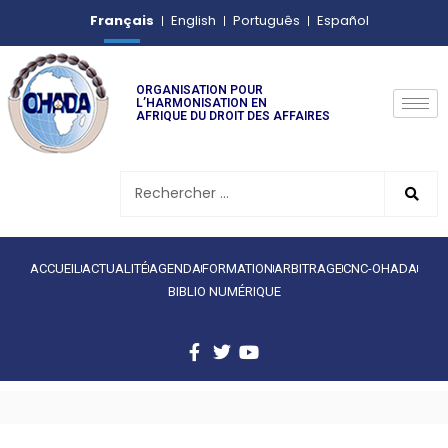
Français
English
Português
Español
ORGANISATION POUR
L’HARMONISATION EN
AFRIQUE DU DROIT DES AFFAIRES
ACCUEIL
ACTUALITÉ
AGENDA
FORMATION
ARBITRAGE
CNC-OHADA
BIBLIO NUMÉRIQUE