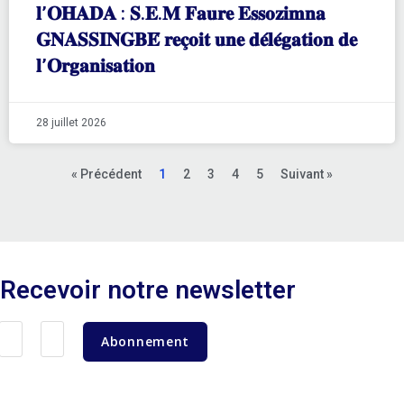
𝐥’𝐎𝐇𝐀𝐃𝐀 : 𝐒.𝐄.𝐌 𝐅𝐚𝐮𝐫𝐞 𝐄𝐬𝐬𝐨𝐳𝐢𝐦𝐧𝐚
𝐆𝐍𝐀𝐒𝐒𝐈𝐍𝐆𝐁𝐄́ 𝐫𝐞𝐜̧𝐨𝐢𝐭 𝐮𝐧𝐞 𝐝𝐞́𝐥𝐞́𝐠𝐚𝐭𝐢𝐨𝐧 𝐝𝐞
𝐥’𝐎𝐫𝐠𝐚𝐧𝐢𝐬𝐚𝐭𝐢𝐨𝐧
28 juillet 2026
« Précédent
1
2
3
4
5
Suivant »
Recevoir notre newsletter
Abonnement