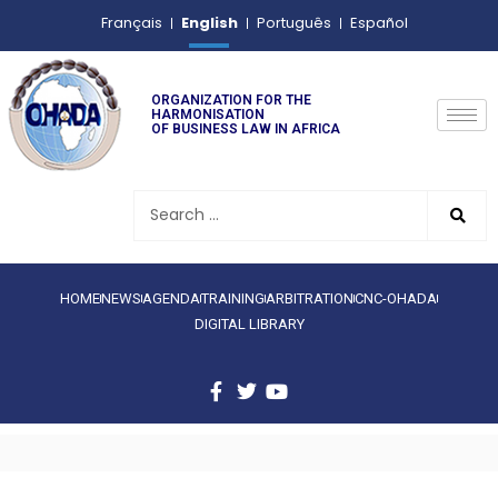
English
Français
Português
Español
ORGANIZATION FOR THE
HARMONISATION
OF BUSINESS LAW IN AFRICA
HOME
NEWS
AGENDA
TRAINING
ARBITRATION
CNC-OHADA
DIGITAL LIBRARY