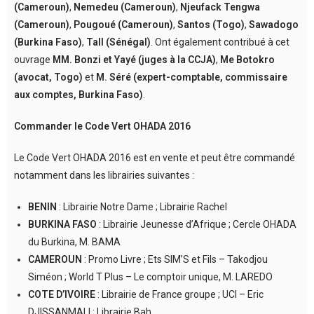
(Cameroun)
,
Nemedeu (Cameroun)
,
Njeufack Tengwa
(Cameroun)
,
Pougoué (Cameroun)
,
Santos (Togo)
,
Sawadogo
(Burkina Faso)
,
Tall (Sénégal)
. Ont également contribué à cet
ouvrage
MM. Bonzi et Yayé (juges à la CCJA)
,
Me Botokro
(avocat, Togo)
et
M. Séré (expert-comptable, commissaire
aux comptes, Burkina Faso)
.
Commander le Code Vert OHADA 2016
Le Code Vert OHADA 2016 est en vente et peut être commandé
notamment dans les librairies suivantes :
BENIN
: Librairie Notre Dame ; Librairie Rachel
BURKINA FASO
: Librairie Jeunesse d’Afrique ; Cercle OHADA
du Burkina, M. BAMA
CAMEROUN
: Promo Livre ; Ets SIM’S et Fils – Takodjou
Siméon ; World T Plus – Le comptoir unique, M. LAREDO
COTE D’IVOIRE
: Librairie de France groupe ; UCI – Eric
DJISSANMALI : Librairie Bah