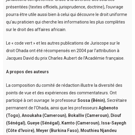
présentées (textes officiels, jurisprudence, doctrine), l’ouvrage
pourra être utile aussi bien à celui qui découvre le droit uniforme
qu’au praticien qui cherche les informations les plus complètes
sur le droit des affaires africain.
Le « code vert » et les autres publications de Juriscope sur le
droit Ohada ont été récompensés en 2004 par l’attribution à
Jacques David du prix Charles Aubert de l’Académie française.
A propos des auteurs
La composition du comité de rédaction illustre la diversité des
points de vue et des expériences des commentateurs. Ont
participé à cet ouvrage: le professeur
Sossa (Bénin)
, Secrétaire
permanent de l’Ohada, ainsi que les professeurs
Agbenoto
(Togo)
,
Anoukaha (Cameroun)
,
Bokalliv (Cameroun)
,
Diouf
(Sénégal)
,
Gueye (Sénégal)
,
Kamto (Cameroun)
,
Issa-Sayegh
(Côte d’Ivoire)
,
Meyer (Burkina Faso)
,
Mouthieu Njandeu