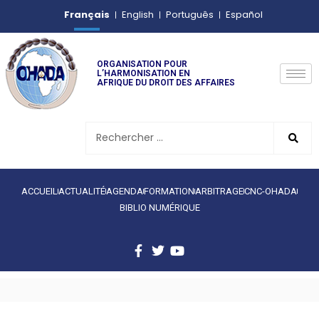
Français
English
Português
Español
ORGANISATION POUR
L’HARMONISATION EN
AFRIQUE DU DROIT DES AFFAIRES
ACCUEIL
ACTUALITÉ
AGENDA
FORMATION
ARBITRAGE
CNC-OHADA
BIBLIO NUMÉRIQUE