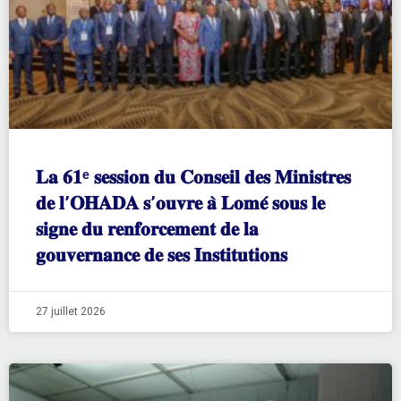
𝐋𝐚 𝟔𝟏ᵉ 𝐬𝐞𝐬𝐬𝐢𝐨𝐧 𝐝𝐮 𝐂𝐨𝐧𝐬𝐞𝐢𝐥 𝐝𝐞𝐬 𝐌𝐢𝐧𝐢𝐬𝐭𝐫𝐞𝐬
𝐝𝐞 𝐥’𝐎𝐇𝐀𝐃𝐀 𝐬’𝐨𝐮𝐯𝐫𝐞 𝐚̀ 𝐋𝐨𝐦𝐞́ 𝐬𝐨𝐮𝐬 𝐥𝐞
𝐬𝐢𝐠𝐧𝐞 𝐝𝐮 𝐫𝐞𝐧𝐟𝐨𝐫𝐜𝐞𝐦𝐞𝐧𝐭 𝐝𝐞 𝐥𝐚
𝐠𝐨𝐮𝐯𝐞𝐫𝐧𝐚𝐧𝐜𝐞 𝐝𝐞 𝐬𝐞𝐬 𝐈𝐧𝐬𝐭𝐢𝐭𝐮𝐭𝐢𝐨𝐧𝐬
27 juillet 2026