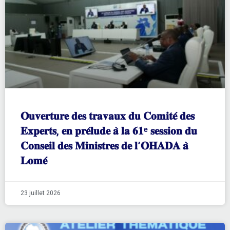
𝐎𝐮𝐯𝐞𝐫𝐭𝐮𝐫𝐞 𝐝𝐞𝐬 𝐭𝐫𝐚𝐯𝐚𝐮𝐱 𝐝𝐮 𝐂𝐨𝐦𝐢𝐭𝐞́ 𝐝𝐞𝐬
𝐄𝐱𝐩𝐞𝐫𝐭𝐬, 𝐞𝐧 𝐩𝐫𝐞́𝐥𝐮𝐝𝐞 𝐚̀ 𝐥𝐚 𝟔𝟏ᵉ 𝐬𝐞𝐬𝐬𝐢𝐨𝐧 𝐝𝐮
𝐂𝐨𝐧𝐬𝐞𝐢𝐥 𝐝𝐞𝐬 𝐌𝐢𝐧𝐢𝐬𝐭𝐫𝐞𝐬 𝐝𝐞 𝐥’𝐎𝐇𝐀𝐃𝐀 𝐚̀
𝐋𝐨𝐦𝐞́
23 juillet 2026