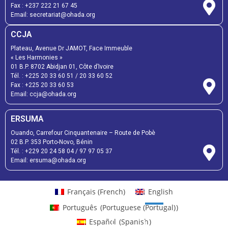
Fax :
+237 222 21 67 45
Email:
secretariat@ohada.org
CCJA
Plateau, Avenue Dr JAMOT, Face Immeuble
« Les Harmonies »
01 B.P. 8702 Abidjan 01, Côte d’Ivoire
Tél. :
+225 20 33 60 51
/
20 33 60 52
Fax :
+225 20 33 60 53
Email: ccja@ohada.org
ERSUMA
Ouando, Carrefour Cinquantenaire – Route de Pobè
02 B.P. 353 Porto-Novo, Bénin
Tél. :
+229 20 24 58 04
/
97 97 05 37
Email:
ersuma@ohada.org
Français
(
French
)
English
Português
(
Portuguese (Portugal)
)
Español
(
Spanish
)