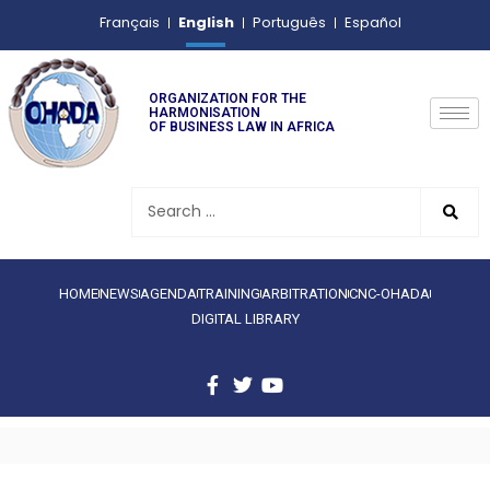
English
Français
Português
Español
ORGANIZATION FOR THE
HARMONISATION
OF BUSINESS LAW IN AFRICA
HOME
NEWS
AGENDA
TRAINING
ARBITRATION
CNC-OHADA
DIGITAL LIBRARY