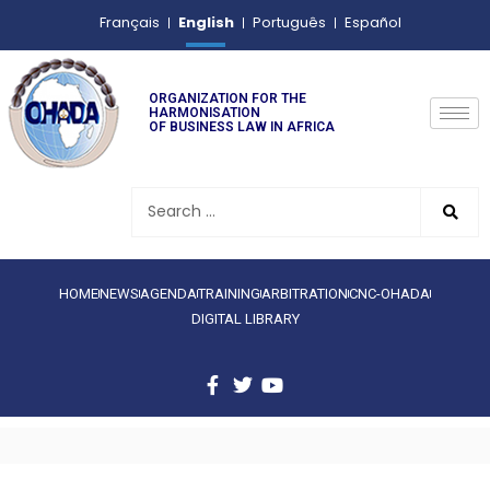
English
Français
Português
Español
ORGANIZATION FOR THE
HARMONISATION
OF BUSINESS LAW IN AFRICA
HOME
NEWS
AGENDA
TRAINING
ARBITRATION
CNC-OHADA
DIGITAL LIBRARY