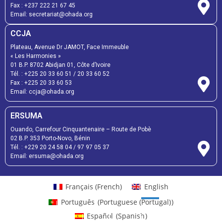
Fax :
+237 222 21 67 45
Email:
secretariat@ohada.org
CCJA
Plateau, Avenue Dr JAMOT, Face Immeuble
« Les Harmonies »
01 B.P. 8702 Abidjan 01, Côte d’Ivoire
Tél. :
+225 20 33 60 51
/
20 33 60 52
Fax :
+225 20 33 60 53
Email: ccja@ohada.org
ERSUMA
Ouando, Carrefour Cinquantenaire – Route de Pobè
02 B.P. 353 Porto-Novo, Bénin
Tél. :
+229 20 24 58 04
/
97 97 05 37
Email:
ersuma@ohada.org
Français
(
French
)
English
Português
(
Portuguese (Portugal)
)
Español
(
Spanish
)