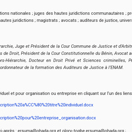
tions nationales ; juges des hautes juridictions communautaires ; p
autes juridictions ; magistrats ; avocats ; auditeurs de justice, univers
rarchie, Juge et Président de la Cour Commune de Justice et d’Arbit
s de Droit, Président de la Cour Constitutionnelle du Bénin, Avocat a
rs-Hiérarchie, Docteur en Droit Privé et Sciences criminelles, P
ordonnateur de la formation des Auditeurs de Justice à l’ENAM.
ividuel et pour organisation ou entreprise en cliquant sur l’un des lien
scription%20a%CC%80%20titre%20individuel.docx
cription%20pour%20entreprise_organisation.docx
s ci-après : ersuma@ohada.org et olory-togbe.ersuma@ohada.org ;