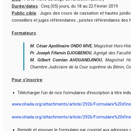
Durée/dates
: Cinq (05) jours, du 18 au 22 Février 2019
Public cible
: Juges des cours de cassation et hautes juridic
conseillers et juges référendaires ; juristes référendaires des h
Formateurs
:
M. César Apollinaire ONDO MVE
, Magistrat Hors-Hié
Pr. Joseph Fifamin DJOGBENOU
, Agrégé des Faculté
M. Gilbert Comlan AHOUANDJINOU
, Magistrat Ho
Chambre Judiciaire de la Cour suprême du Bénin, Co
Pour s’inscrire
:
Télécharger l’un de nos formulaires d’inscription à titre ind
www.ohada.org/attachments/article/2926/Formulaire%20d’in
www.ohada.org/attachments/article/2926/Formulaire%20d’ins
Remplir et envoyer le formulaire par courriel aux adresse