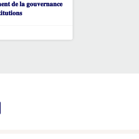
𝐞𝐧𝐭 𝐝𝐞 𝐥𝐚 𝐠𝐨𝐮𝐯𝐞𝐫𝐧𝐚𝐧𝐜𝐞
𝐢𝐭𝐮𝐭𝐢𝐨𝐧𝐬