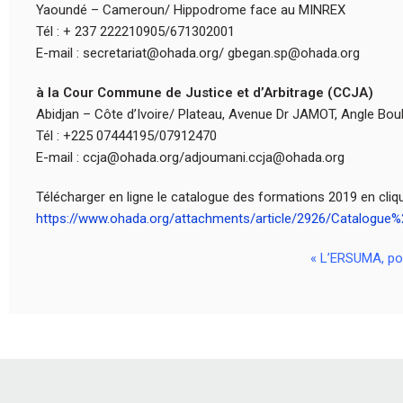
Yaoundé – Cameroun/ Hippodrome face au MINREX
Tél : + 237 222210905/671302001
E-mail : secretariat@ohada.org/ gbegan.sp@ohada.org
à la Cour Commune de Justice et d’Arbitrage (CCJA)
Abidjan – Côte d’Ivoire/ Plateau, Avenue Dr JAMOT, Angle Bo
Tél : +225 07444195/07912470
E-mail : ccja@ohada.org/adjoumani.ccja@ohada.org
Télécharger en ligne le catalogue des formations 2019 en cliqu
https://www.ohada.org/attachments/article/2926/Catalogu
« L’ERSUMA, pour