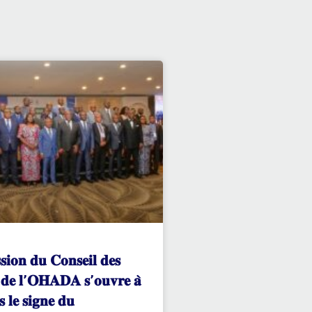
𝐬𝐢𝐨𝐧 𝐝𝐮 𝐂𝐨𝐧𝐬𝐞𝐢𝐥 𝐝𝐞𝐬
𝐬 𝐝𝐞 𝐥’𝐎𝐇𝐀𝐃𝐀 𝐬’𝐨𝐮𝐯𝐫𝐞 𝐚̀
 𝐥𝐞 𝐬𝐢𝐠𝐧𝐞 𝐝𝐮