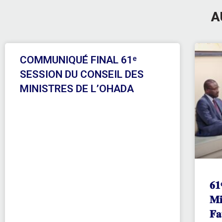
A
COMMUNIQUÉ FINAL 61ᵉ
SESSION DU CONSEIL DES
MINISTRES DE L’OHADA
𝟔𝟏
𝐌𝐢
𝐅𝐚