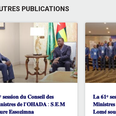
UTRES PUBLICATIONS
ᵉ 𝐬𝐞𝐬𝐬𝐢𝐨𝐧 𝐝𝐮 𝐂𝐨𝐧𝐬𝐞𝐢𝐥 𝐝𝐞𝐬
𝐋𝐚 𝟔𝟏ᵉ 𝐬𝐞𝐬
𝐧𝐢𝐬𝐭𝐫𝐞𝐬 𝐝𝐞 𝐥’𝐎𝐇𝐀𝐃𝐀 : 𝐒.𝐄.𝐌
𝐌𝐢𝐧𝐢𝐬𝐭𝐫𝐞
𝐮𝐫𝐞 𝐄𝐬𝐬𝐨𝐳𝐢𝐦𝐧𝐚
𝐋𝐨𝐦𝐞́ 𝐬𝐨𝐮