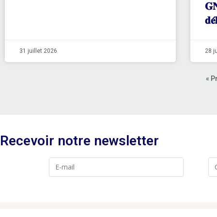
𝐆𝐍
𝐝𝐞́
31 juillet 2026
28 j
« P
Recevoir notre newsletter