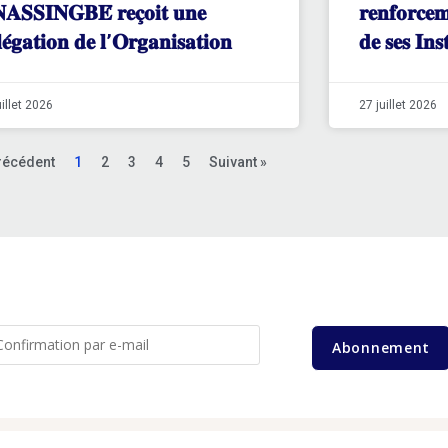
𝐀𝐒𝐒𝐈𝐍𝐆𝐁𝐄́ 𝐫𝐞𝐜̧𝐨𝐢𝐭 𝐮𝐧𝐞
𝐫𝐞𝐧𝐟𝐨𝐫𝐜𝐞
𝐥𝐞́𝐠𝐚𝐭𝐢𝐨𝐧 𝐝𝐞 𝐥’𝐎𝐫𝐠𝐚𝐧𝐢𝐬𝐚𝐭𝐢𝐨𝐧
𝐝𝐞 𝐬𝐞𝐬 𝐈𝐧𝐬𝐭
uillet 2026
27 juillet 2026
récédent
1
2
3
4
5
Suivant »
Abonnement